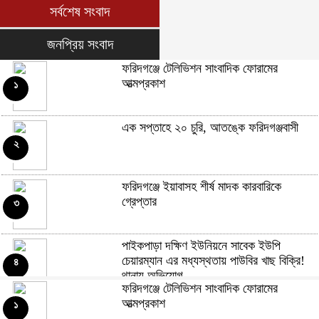
সর্বশেষ সংবাদ
জনপ্রিয় সংবাদ
ফরিদগঞ্জে টেলিভিশন সাংবাদিক ফোরামের
আত্মপ্রকাশ
১
এক সপ্তাহে ২০ চুরি, আতঙ্কে ফরিদগঞ্জবাসী
২
ফরিদগঞ্জে ইয়াবাসহ শীর্ষ মাদক কারবারিকে
গ্রেপ্তার
৩
পাইকপাড়া দক্ষিণ ইউনিয়নে সাবেক ইউপি
চেয়ারম্যান এর মধ্যস্থতায় পাউবির খাছ বিক্রি!
৪
থানায় অভিযোগ
ফরিদগঞ্জে টেলিভিশন সাংবাদিক ফোরামের
আত্মপ্রকাশ
গাব্দেরগাঁও গ্রামে আদালতের রায়ের পরও মিলছে না
১