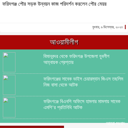
ফরিদগঞ্জ পৌর সড়ক উন্নয়ন কাজ পরিদর্শন করলেন পৌর মেয়র
বুধবার, ৬ ডিসেম্বর, ২০২৩
আওয়ামীলীগ
বিমানবন্দর থেকে ফরিদগঞ্জ উপজেলা যুবলীগ
আহ্বায়ক গ্রেপ্তার
ফরিদগঞ্জের সাবেক ভাইস চেয়ারম্যান জিএস তছলিম
নিজ বাসা থেকে আটক
ফরিদগঞ্জে বিএনপি অফিসে হামলার মামলায় সাবেক
এমপি’র প্রতিনিধি আটক
আরো সংবাদ