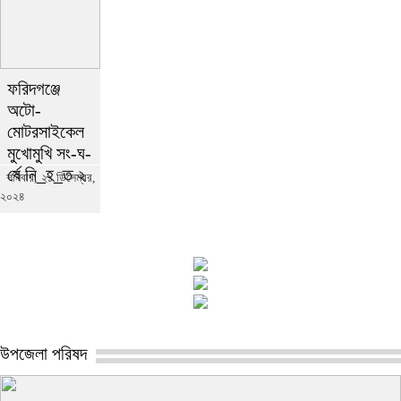
ফরিদগঞ্জে
অটো-
মোটরসাইকেল
মুখোমুখি সং-ঘ-
র্ষে নি_হ_ত ২
শনিবার, ২১ ডিসেম্বর,
২০২৪
উপজেলা পরিষদ