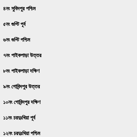
৪নং সুবিদপুর পশ্চিম
৫নং গুপ্টি পূর্ব
৬নং গুপ্টি পশ্চিম
৭নং পাইকপাড়া উত্তর
৮নং পাইকপাড়া দক্ষিণ
৯নং গোবিন্দপুর উত্তর
১০নং গোবিন্দপুর দক্ষিণ
১১নং চরদুঃখিয়া পূর্ব
১২নং চরদুঃখিয়া পশ্চিম