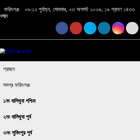
ফরিদগঞ্জ
০৯:১২ পূর্বাহ্ন, সোমবার, ০৩ অগাস্ট ২০২৬, ১৯ শ্রাবণ ১৪৩৩
বঙ্গাব্দ
প্রচ্ছদ
সমগ্র ফরিদগঞ্জ
১নং বালিথুবা পশ্চিম
২নং বালিথুবা পূর্ব
৩নং সুবিদপুর পূর্ব