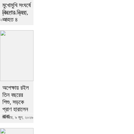
মুখোমুখি সংঘর্ষে
কিশোর নিহত,
বুধবার, ২২ জুলাই,
আহত ৪
২০২৬
অপেক্ষায় রইল
তিন বছরের
শিশু, সড়কে
প্রাণ হারালেন
বাবা
মঙ্গলবার, ৯ জুন, ২০২৬