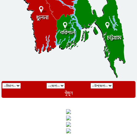
খুঁজুন