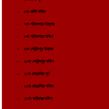
৬নং গুপ্টি পশ্চিম
৭নং পাইকপাড়া উত্তর
৮নং পাইকপাড়া দক্ষিণ
৯নং গোবিন্দপুর উত্তর
১০নং গোবিন্দপুর দক্ষিণ
১১নং চরদুঃখিয়া পূর্ব
১২নং চরদুঃখিয়া পশ্চিম
১৩নং ফরিদ্গঞ্জ দক্ষিণ