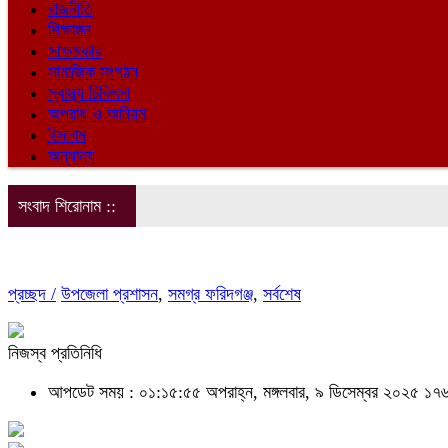
রাজনীতি
শিক্ষাঙ্গন
সাক্ষাৎকার
সামাজিক সংগঠন
স্বাস্থ্য চিকিৎসা
অপরাধ ও অনিয়ম
ইসলাম
অন্যান্য
সংবাদ শিরোনাম ::
প্রচ্ছদ /
উপজেলা প্রশাসন
,
সমগ্র ফরিদগঞ্জ
,
সর্বশেষ
নিজস্ব প্রতিনিধি
আপডেট সময় : ০১:১৫:৫৫ অপরাহ্ন, মঙ্গলবার, ৯ ডিসেম্বর ২০২৫
১৭৬