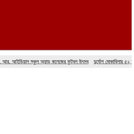
ইডিয়াল স্কুল অ্যান্ড কলেজের ফুটবল উৎসব
দুর্যোগ মোকাবিলায় ৫২ স্কাউদেট