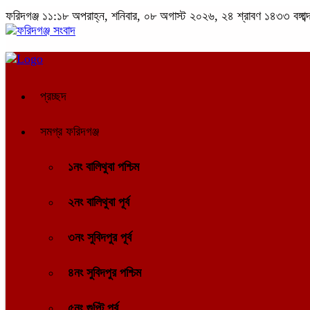
ফরিদগঞ্জ
১১:১৮ অপরাহ্ন, শনিবার, ০৮ অগাস্ট ২০২৬, ২৪ শ্রাবণ ১৪৩৩ বঙ্গাব্
প্রচ্ছদ
সমগ্র ফরিদগঞ্জ
১নং বালিথুবা পশ্চিম
২নং বালিথুবা পূর্ব
৩নং সুবিদপুর পূর্ব
৪নং সুবিদপুর পশ্চিম
৫নং গুপ্টি পূর্ব