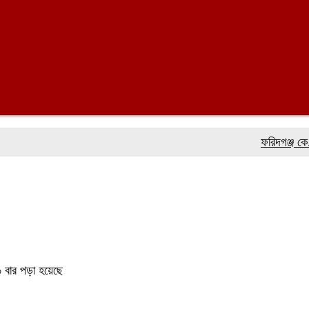
ফরিদগঞ্জ কে. আর. আ
 বার পড়া হয়েছে