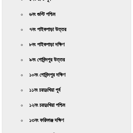
৬নং গুপ্টি পশ্চিম
৭নং পাইকপাড়া উত্তর
৮নং পাইকপাড়া দক্ষিণ
৯নং গোবিন্দপুর উত্তর
১০নং গোবিন্দপুর দক্ষিণ
১১নং চরদুঃখিয়া পূর্ব
১২নং চরদুঃখিয়া পশ্চিম
১৩নং ফরিদ্গঞ্জ দক্ষিণ