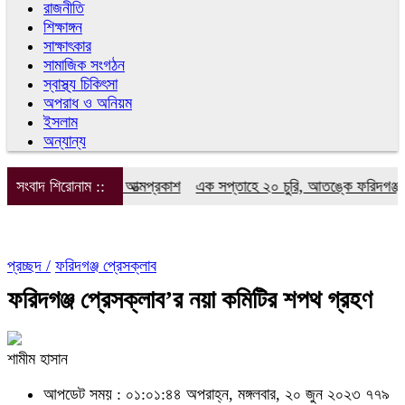
রাজনীতি
শিক্ষাঙ্গন
সাক্ষাৎকার
সামাজিক সংগঠন
স্বাস্থ্য চিকিৎসা
অপরাধ ও অনিয়ম
ইসলাম
অন্যান্য
 সাংবাদিক ফোরামের আত্মপ্রকাশ
সংবাদ শিরোনাম ::
এক সপ্তাহে ২০ চুরি, আতঙ্কে ফরিদগঞ্জবাসী
প্রচ্ছদ /
ফরিদগঞ্জ প্রেসক্লাব
ফরিদগঞ্জ প্রেসক্লাব’র নয়া কমিটির শপথ গ্রহণ
শামীম হাসান
আপডেট সময় : ০১:০১:৪৪ অপরাহ্ন, মঙ্গলবার, ২০ জুন ২০২৩
৭৭৯