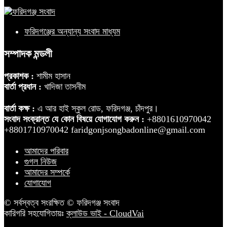
ফরিদগঞ্জের অন্যান্য সংবাদ মাধ্যম
সম্পাদক মন্ডলী
প্রকাশক :
শামীম হাসান
বার্তা প্রধান :
খাদিজা তাসনীম
বার্তা কক্ষ :
এ আর হাই স্কুল রোড, ফরিদগঞ্জ, চাঁদপুর।
সংবাদ সংক্রান্ত যে কোন বিষয়ে যোগাযোগ করুন :
+8801610970042
+8801710970042 faridgonjsongbadonline@gmail.com
আমাদের পরিবার
গুগল নিউজ
আমাদের সম্পর্কে
যোগাযোগ
© সর্বস্বত্ব সংরক্ষিত © ফরিদগঞ্জ সংবাদ
কারিগরি সহযোগিতায়ঃ
ক্লাউড ভাই - CloudVai