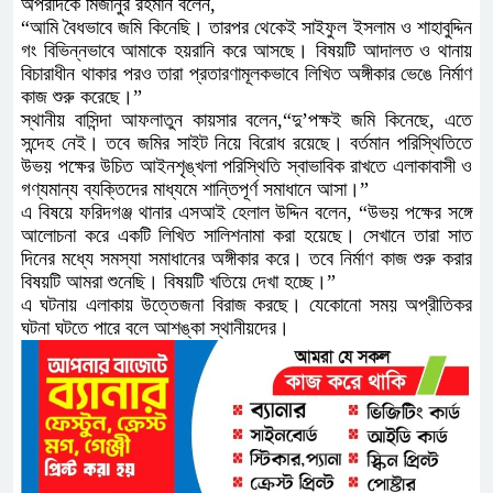
অপরদিকে মিজানুর রহমান বলেন,
“আমি বৈধভাবে জমি কিনেছি। তারপর থেকেই সাইফুল ইসলাম ও শাহাবুদ্দিন
গং বিভিন্নভাবে আমাকে হয়রানি করে আসছে। বিষয়টি আদালত ও থানায়
বিচারাধীন থাকার পরও তারা প্রতারণামূলকভাবে লিখিত অঙ্গীকার ভেঙে নির্মাণ
কাজ শুরু করেছে।”
স্থানীয় বাসিন্দা আফলাতুন কায়সার বলেন,“দু’পক্ষই জমি কিনেছে, এতে
সন্দেহ নেই। তবে জমির সাইট নিয়ে বিরোধ রয়েছে। বর্তমান পরিস্থিতিতে
উভয় পক্ষের উচিত আইনশৃঙ্খলা পরিস্থিতি স্বাভাবিক রাখতে এলাকাবাসী ও
গণ্যমান্য ব্যক্তিদের মাধ্যমে শান্তিপূর্ণ সমাধানে আসা।”
এ বিষয়ে ফরিদগঞ্জ থানার এসআই হেলাল উদ্দিন বলেন, “উভয় পক্ষের সঙ্গে
আলোচনা করে একটি লিখিত সালিশনামা করা হয়েছে। সেখানে তারা সাত
দিনের মধ্যে সমস্যা সমাধানের অঙ্গীকার করে। তবে নির্মাণ কাজ শুরু করার
বিষয়টি আমরা শুনেছি। বিষয়টি খতিয়ে দেখা হচ্ছে।”
এ ঘটনায় এলাকায় উত্তেজনা বিরাজ করছে। যেকোনো সময় অপ্রীতিকর
ঘটনা ঘটতে পারে বলে আশঙ্কা স্থানীয়দের।