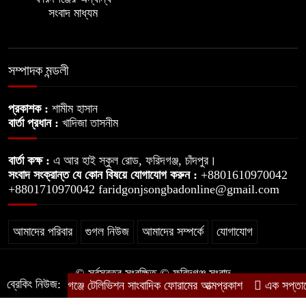
সংবাদ মাধ্যম
১২ বছর পালিয়েও চাকরি বহাল! ফরিদগঞ্জে
মাদ্রাসা সুপারের নজিরবিহীন জালিয়াতি
সম্পাদক মন্ডলী
ফাঁকা ঘরই ছিল টার্গেট।। দক্ষিণ
শাশিয়ালীতে প্রবাসীর কষ্টার্জিত সম্পদ চুরি
প্রকাশক :
শামীম হাসান
বার্তা প্রধান :
খাদিজা তাসনীম
ফরিদগঞ্জে জমি নিয়ে বিরোধে বসতঘরে
বার্তা কক্ষ :
এ আর হাই স্কুল রোড, ফরিদগঞ্জ, চাঁদপুর।
হামলা-ভাঙচুরের অভিযোগ, আহত ৪
সংবাদ সংক্রান্ত যে কোন বিষয়ে যোগাযোগ করুন :
+8801610970042
+8801710970042 faridgonjsongbadonline@gmail.com
আমাদের পরিবার
গুগল নিউজ
আমাদের সম্পর্কে
যোগাযোগ
© সর্বস্বত্ব সংরক্ষিত © ফরিদগঞ্জ সংবাদ
ব্রেকিং নিউজ:
ফরিদগঞ্জে টেলিভিশন সাংবাদিক ফোরামের আত্মপ্রকাশ
এক সপ্তাহে ২০
কারিগরি সহযোগিতায়ঃ
ক্লাউড ভাই - CloudVai