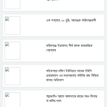
এক সপ্তাহে ২০ চুরি, আতঙ্কে ফরিদগঞ্জবাসী
ফরিদগঞ্জে ইয়াবাসহ শীর্ষ মাদক কারবারিকে
গ্রেপ্তার
পাইকপাড়া দক্ষিণ ইউনিয়নে সাবেক ইউপি
চেয়ারম্যান এর মধ্যস্থতায় পাউবির খাছ বিক্রি!
থানায় অভিযোগ
গাব্দেরগাঁও গ্রামে আদালতের রায়ের পরও মিলছে
না জমির দখল