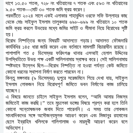
দাগে ১৩.৫০ শতক, ৭২৮ নং খতিয়ানের ৭ শতক এবং ৫৯৩ নং খতিয়ানের
৯.৫০ শতক—মোট ৩০ শতক জমি ক্রয় করেন।
পরবর্তীতে ২০২৪ সালে একই এলাকার শাহাবুদ্দিন ওরফে সফি উল্লাহর কাছ
থেকে মোঃ সাইফুল ইসলাম তালুকদার ৬৯৮–৬৯৯ নং খতিয়ানে ১০ শতক
জমি ক্রয় করলে উভয়ের মধ্যে জমির সাইট ও সীমানা নিয়ে বিরোধের সৃষ্টি
হয়।
বিরোধ নিষ্পত্তির জন্য বিষয়টি আদালতে গড়ায়। আদালত ফৌজদারি
কার্যবিধির ১৪৫ ধারা জারি করেন এবং বর্তমানে মামলাটি বিচারাধীন রয়েছে।
পাশাপাশি গত ৫ ডিসেম্বর ফরিদগঞ্জ থানার এসআই হেলাল উদ্দিনের
উপস্থিতিতে উভয় পক্ষ একটি সালিশনামায় স্বাক্ষর করে। সেই সালিশনামায়
স্পষ্টভাবে উল্লেখ ছিল—বিরোধ নিষ্পত্তি না হওয়া পর্যন্ত কেউ জমিতে
কোনো ধরনের স্থাপনা নির্মাণ করতে পারবেন না।
কিন্তু মঙ্গলবার (৯ ডিসেম্বর) দুপুরে সরেজমিনে গিয়ে দেখা যায়, সাইফুল
ইসলাম লোকজন নিয়ে বিরোধপূর্ণ জমিতে ভবন নির্মাণের কাজ চালিয়ে
যাচ্ছেন।
এ বিষয়ে জানতে চাইলে সাইফুল ইসলাম বলেন, “আমি আমার নিজস্ব
জমিতেই কাজ করছি।” তবে মুচলেকা ভঙ্গের বিষয়ে প্রশ্ন করা হলে তিনি
কোনো সন্তোষজনক জবাব দিতে পারেননি। এ সময় তার লোকজন
সাংবাদিকদের সঙ্গে অসৌজন্যমূলক আচরণ করেন এবং মিজানুর রহমানের
ছেলে ইব্রাহিম খলিলকে গালিগালাজ ও মারমুখী আচরণ করেন বলে
অভিযোগ।