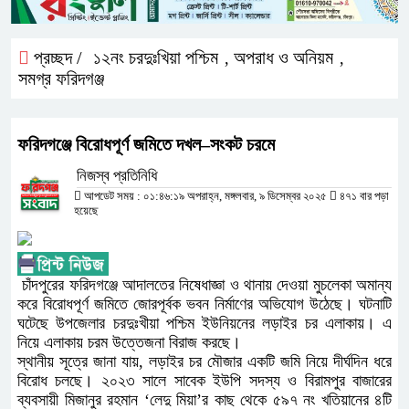
প্রচ্ছদ /
১২নং চরদুঃখিয়া পশ্চিম
অপরাধ ও অনিয়ম
,
,
সমগ্র ফরিদগঞ্জ
ফরিদগঞ্জে বিরোধপূর্ণ জমিতে দখল–সংকট চরমে
নিজস্ব প্রতিনিধি
আপডেট সময় : ০১:৪৬:১৯ অপরাহ্ন, মঙ্গলবার, ৯ ডিসেম্বর ২০২৫
৪৭১ বার পড়া
হয়েছে
চাঁদপুরের ফরিদগঞ্জে আদালতের নিষেধাজ্ঞা ও থানায় দেওয়া মুচলেকা অমান্য
করে বিরোধপূর্ণ জমিতে জোরপূর্বক ভবন নির্মাণের অভিযোগ উঠেছে। ঘটনাটি
ঘটেছে উপজেলার চরদুঃখীয়া পশ্চিম ইউনিয়নের লড়াইর চর এলাকায়। এ
নিয়ে এলাকায় চরম উত্তেজনা বিরাজ করছে।
স্থানীয় সূত্রে জানা যায়, লড়াইর চর মৌজার একটি জমি নিয়ে দীর্ঘদিন ধরে
বিরোধ চলছে। ২০২৩ সালে সাবেক ইউপি সদস্য ও বিরামপুর বাজারের
ব্যবসায়ী মিজানুর রহমান ‘লেদু মিয়া’র কাছ থেকে ৫৯৭ নং খতিয়ানের ৪টি