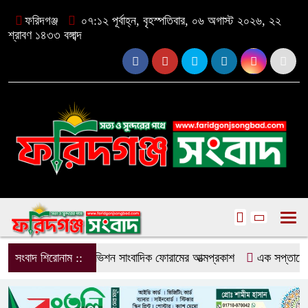
ফরিদগঞ্জ
০৭:১২ পূর্বাহ্ন, বৃহস্পতিবার, ০৬ অগাস্ট ২০২৬, ২২
শ্রাবণ ১৪৩৩ বঙ্গাব্দ
সংবাদ শিরোনাম ::
ফরিদগঞ্জে টেলিভিশন সাংবাদিক ফোরামের আত্মপ্রকাশ
এক সপ্তাহে ২০ চু