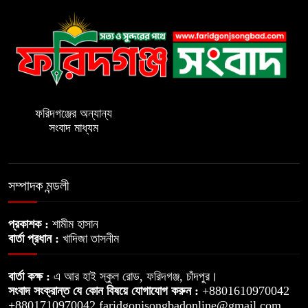
এক সপ্তাহে ২০ চুরি, আতঙ্কে
ফরিদগঞ্জবাসী
ফরিদগঞ্জে ইয়াবাসহ শীর্ষ মাদক কারবারিকে
গ্রেপ্তার
ফরিদগঞ্জের অন্যান্য
সংবাদ মাধ্যম
পাইকপাড়া দক্ষিণ ইউনিয়নে সাবেক ইউপি
চেয়ারম্যান এর মধ্যস্থতায় পাউবির খাছ
বিক্রি! থানায় অভিযোগ
সম্পাদক মন্ডলী
গাব্দেরগাঁও গ্রামে আদালতের রায়ের পরও
মিলছে না জমির দখল
প্রকাশক :
শামীম হাসান
বার্তা প্রধান :
খাদিজা তাসনীম
ফরিদগঞ্জে তিনদিন ব্যাপি পিআইবি’র
বার্তা কক্ষ :
এ আর হাই স্কুল রোড, ফরিদগঞ্জ, চাঁদপুর।
প্রশিক্ষণ কর্মশালার উদ্বোধন
সংবাদ সংক্রান্ত যে কোন বিষয়ে যোগাযোগ করুন :
+8801610970042
+8801710970042 faridgonjsongbadonline@gmail.com