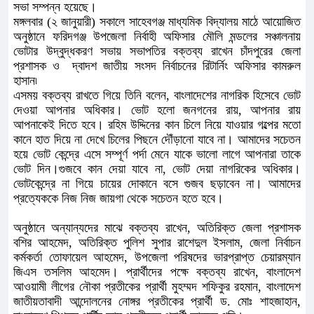
সভা সম্পন্ন হয়েছে।
মঙ্গলবার (২ জানুয়ারী) সকালে সাহেবগঞ্জ মাধ্যমিক বিদ্যালয় মাঠে আয়োজিত
অনুষ্ঠানে ফরিদগঞ্জ উপজেলা নির্বাহী অফিসার মৌলি মন্ডলের সঞ্চালনায়
ভোটার উদ্বুদ্ধকরণ সভায় সভাপতির বক্তব্য রাখেন চাঁদপুরের জেলা
প্রশাসক ও দ্বাদশ জাতীয় সংসদ নির্বাচনের রিটার্নিং অফিসার কামরুল
হাসান৷
এসময় বক্তব্য রাখতে গিয়ে তিনি বলেন, বাংলাদেশের নাগরিক হিসেবে ভোট
দেওয়া আপনার অধিকার। ভোট হলো জনগনের রায়, আপনার রায়
আপনাকেই দিতে হবে। রহিম উদ্দিনের কান চিলে নিয়ে যাওয়ার গল্পের মতো
কানে হাত দিয়ে না দেখে চিলের পিছনে দৌঁড়ানো যাবে না। আমাদের সচেতন
হয়ে ভোট কেন্দ্রে এসে সম্পূর্ণ পর্দা মেনে যাকে ভালো লাগে আপনারা তাকে
ভোট দিন।গুজবে কান দেয়া যাবে না, ভোট দেয়া নাগরিকের অধিকার।
ভোটকেন্দ্রে না গিয়ে চায়ের দোকানে বসে গুজব ছড়াবেন না। আমাদের
প্রত্যেককে নিজ নিজ জায়গা থেকে সচেতন হতে হবে।
অনুষ্ঠানে অন্যান্যদের মাঝে বক্তব্য রাখেন, অতিরিক্ত জেলা প্রশাসক
বশির আহমেদ, অতিরিক্ত পুলিশ সুপার রাশেদুল ইসলাম, জেলা নির্বাচন
কর্মকর্তা তোফায়েল আহমেদ, উপজেলা পরিষদের ভারপ্রাপ্ত চেয়ারম্যান
জিএস তসলিম আহমেদ। প্রার্থীদের পক্ষে বক্তব্য রাখেন, বাংলাদেশ
আওয়ামী লীগের নৌকা প্রতীকের প্রার্থী মুহম্মদ শফিকুর রহমান, বাংলাদেশ
জাতীয়তাবাদী আন্দোলনের নোঙ্গর প্রতীকের প্রার্থী ড. মোঃ শাহজাহান,