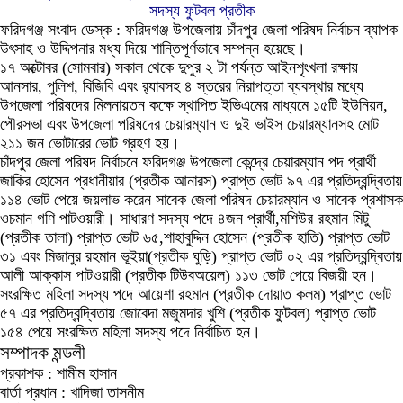
সদস্য ফুটবল প্রতীক
ফরিদগঞ্জ সংবাদ ডেস্ক :
ফরিদগঞ্জ উপজেলায় চাঁদপুর জেলা পরিষদ নির্বাচন ব্যাপক
উৎসাহ ও উদ্দিপনার মধ্য দিয়ে শান্তিপূর্ণভাবে সম্পন্ন হয়েছে।
১৭ অক্টোবর (সোমবার) সকাল থেকে দুপুর ২ টা পর্যন্ত আইনশৃংখলা রক্ষায়
আনসার, পুলিশ, বিজিবি এবং র‌্যাবসহ ৪ স্তরের নিরাপত্তা ব্যবস্থার মধ্যে
উপজেলা পরিষদের মিলনায়তন কক্ষে স্থাপিত ইভিএমের মাধ্যমে ১৫টি ইউনিয়ন,
পৌরসভা এবং উপজেলা পরিষদের চেয়ারম্যান ও দুই ভাইস চেয়ারম্যানসহ মোট
২১১ জন ভোটারের ভোট গ্রহণ হয়।
চাঁদপুর জেলা পরিষদ নির্বাচনে ফরিদগঞ্জ উপজেলা কেন্দ্রে চেয়ারম্যান পদ প্রার্থী
জাকির হোসেন প্রধানীয়ার (প্রতীক আনারস) প্রাপ্ত ভোট ৯৭ এর প্রতিদ্বন্দ্বিতায়
১১৪ ভোট পেয়ে জয়লাভ করেন সাবেক জেলা পরিষদ চেয়ারম্যান ও সাবেক প্রশাসক
ওচমান গণি পাটওয়ারী। সাধারণ সদস্য পদে ৪জন প্রার্থী,মশিউর রহমান মিটু
(প্রতীক তালা) প্রাপ্ত ভোট ৬৫,শাহাবুদ্দিন হোসেন (প্রতীক হাতি) প্রাপ্ত ভোট
৩১ এবং মিজানুর রহমান ভূইয়া(প্রতীক ঘুড়ি) প্রাপ্ত ভোট ০২ এর প্রতিদ্বন্দ্বিতায়
আলী আক্কাস পাটওয়ারী (প্রতীক টিউবঅয়েল) ১১৩ ভোট পেয়ে বিজয়ী হন।
সংরক্ষিত মহিলা সদস্য পদে আয়েশা রহমান (প্রতীক দোয়াত কলম) প্রাপ্ত ভোট
৫৭ এর প্রতিদ্বন্দ্বিতায় জোবেদা মজুমদার খুশি (প্রতীক ফুটবল) প্রাপ্ত ভোট
১৫৪ পেয়ে সংরক্ষিত মহিলা সদস্য পদে নির্বাচিত হন।
সম্পাদক মন্ডলী
প্রকাশক :
শামীম হাসান
বার্তা প্রধান :
খাদিজা তাসনীম