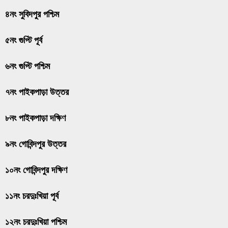
৪নং সুবিদপুর পশ্চিম
৫নং গুপ্টি পূর্ব
৬নং গুপ্টি পশ্চিম
৭নং পাইকপাড়া উত্তর
৮নং পাইকপাড়া দক্ষিণ
৯নং গোবিন্দপুর উত্তর
১০নং গোবিন্দপুর দক্ষিণ
১১নং চরদুঃখিয়া পূর্ব
১২নং চরদুঃখিয়া পশ্চিম