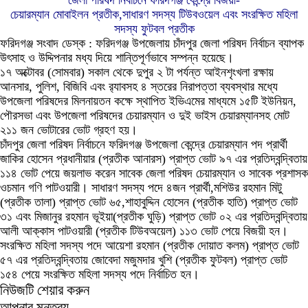
জেলা পরিষদ নির্বাচনে ফরিদগঞ্জ কেন্দ্রে বিজয়ী-
চেয়ারম্যান মোবাইলন প্রতীক,সাধারণ সদস্য টিউবওয়েল এবং সংরক্ষিত মহিলা
সদস্য ফুটবল প্রতীক
ফরিদগঞ্জ সংবাদ ডেস্ক :
ফরিদগঞ্জ উপজেলায় চাঁদপুর জেলা পরিষদ নির্বাচন ব্যাপক
উৎসাহ ও উদ্দিপনার মধ্য দিয়ে শান্তিপূর্ণভাবে সম্পন্ন হয়েছে।
১৭ অক্টোবর (সোমবার) সকাল থেকে দুপুর ২ টা পর্যন্ত আইনশৃংখলা রক্ষায়
আনসার, পুলিশ, বিজিবি এবং র‌্যাবসহ ৪ স্তরের নিরাপত্তা ব্যবস্থার মধ্যে
উপজেলা পরিষদের মিলনায়তন কক্ষে স্থাপিত ইভিএমের মাধ্যমে ১৫টি ইউনিয়ন,
পৌরসভা এবং উপজেলা পরিষদের চেয়ারম্যান ও দুই ভাইস চেয়ারম্যানসহ মোট
২১১ জন ভোটারের ভোট গ্রহণ হয়।
চাঁদপুর জেলা পরিষদ নির্বাচনে ফরিদগঞ্জ উপজেলা কেন্দ্রে চেয়ারম্যান পদ প্রার্থী
জাকির হোসেন প্রধানীয়ার (প্রতীক আনারস) প্রাপ্ত ভোট ৯৭ এর প্রতিদ্বন্দ্বিতায়
১১৪ ভোট পেয়ে জয়লাভ করেন সাবেক জেলা পরিষদ চেয়ারম্যান ও সাবেক প্রশাসক
ওচমান গণি পাটওয়ারী। সাধারণ সদস্য পদে ৪জন প্রার্থী,মশিউর রহমান মিটু
(প্রতীক তালা) প্রাপ্ত ভোট ৬৫,শাহাবুদ্দিন হোসেন (প্রতীক হাতি) প্রাপ্ত ভোট
৩১ এবং মিজানুর রহমান ভূইয়া(প্রতীক ঘুড়ি) প্রাপ্ত ভোট ০২ এর প্রতিদ্বন্দ্বিতায়
আলী আক্কাস পাটওয়ারী (প্রতীক টিউবঅয়েল) ১১৩ ভোট পেয়ে বিজয়ী হন।
সংরক্ষিত মহিলা সদস্য পদে আয়েশা রহমান (প্রতীক দোয়াত কলম) প্রাপ্ত ভোট
৫৭ এর প্রতিদ্বন্দ্বিতায় জোবেদা মজুমদার খুশি (প্রতীক ফুটবল) প্রাপ্ত ভোট
১৫৪ পেয়ে সংরক্ষিত মহিলা সদস্য পদে নির্বাচিত হন।
নিউজটি শেয়ার করুন
আপনার মন্তব্য