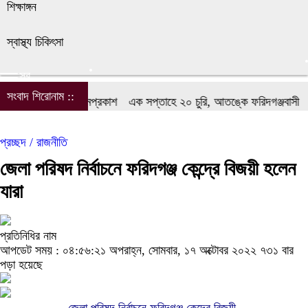
শিক্ষাঙ্গন
স্বাস্থ্য চিকিৎসা
সব
সংবাদ শিরোনাম ::
বাদিক ফোরামের আত্মপ্রকাশ
এক সপ্তাহে ২০ চুরি, আতঙ্কে ফরিদগঞ্জবাসী
ফরি
প্রচ্ছদ /
রাজনীতি
জেলা পরিষদ নির্বাচনে ফরিদগঞ্জ কেন্দ্রে বিজয়ী হলেন
যারা
প্রতিনিধির নাম
আপডেট সময় : ০৪:৫৬:২১ অপরাহ্ন, সোমবার, ১৭ অক্টোবর ২০২২
৭৩১ বার
পড়া হয়েছে