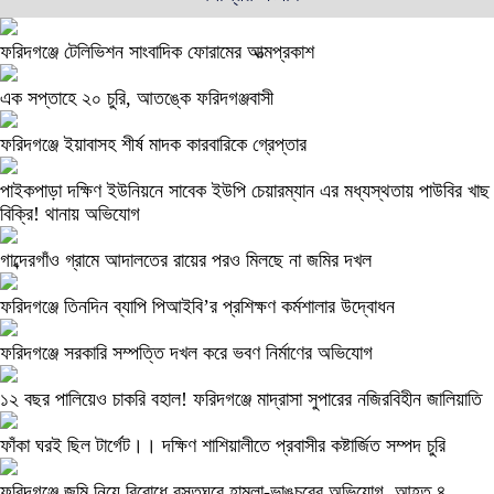
ফরিদগঞ্জে টেলিভিশন সাংবাদিক ফোরামের আত্মপ্রকাশ
এক সপ্তাহে ২০ চুরি, আতঙ্কে ফরিদগঞ্জবাসী
ফরিদগঞ্জে ইয়াবাসহ শীর্ষ মাদক কারবারিকে গ্রেপ্তার
পাইকপাড়া দক্ষিণ ইউনিয়নে সাবেক ইউপি চেয়ারম্যান এর মধ্যস্থতায় পাউবির খাছ
বিক্রি! থানায় অভিযোগ
গাব্দেরগাঁও গ্রামে আদালতের রায়ের পরও মিলছে না জমির দখল
ফরিদগঞ্জে তিনদিন ব্যাপি পিআইবি’র প্রশিক্ষণ কর্মশালার উদ্বোধন
ফরিদগঞ্জে সরকারি সম্পত্তি দখল করে ভবণ নির্মাণের অভিযোগ
১২ বছর পালিয়েও চাকরি বহাল! ফরিদগঞ্জে মাদ্রাসা সুপারের নজিরবিহীন জালিয়াতি
ফাঁকা ঘরই ছিল টার্গেট।। দক্ষিণ শাশিয়ালীতে প্রবাসীর কষ্টার্জিত সম্পদ চুরি
ফরিদগঞ্জে জমি নিয়ে বিরোধে বসতঘরে হামলা-ভাঙচুরের অভিযোগ, আহত ৪