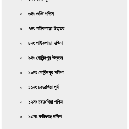
৬নং গুপ্টি পশ্চিম
৭নং পাইকপাড়া উত্তর
৮নং পাইকপাড়া দক্ষিণ
৯নং গোবিন্দপুর উত্তর
১০নং গোবিন্দপুর দক্ষিণ
১১নং চরদুঃখিয়া পূর্ব
১২নং চরদুঃখিয়া পশ্চিম
১৩নং ফরিদ্গঞ্জ দক্ষিণ