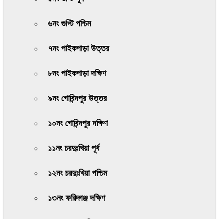
৬নং গুপ্টি পশ্চিম
৭নং পাইকপাড়া উত্তর
৮নং পাইকপাড়া দক্ষিণ
৯নং গোবিন্দপুর উত্তর
১০নং গোবিন্দপুর দক্ষিণ
১১নং চরদুঃখিয়া পূর্ব
১২নং চরদুঃখিয়া পশ্চিম
১৩নং ফরিদ্গঞ্জ দক্ষিণ