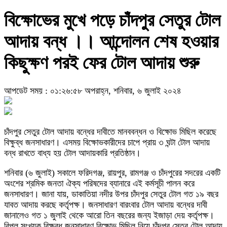
বিক্ষোভের মুখে পড়ে চাঁদপুর সেতুর টোল
আদায় বন্ধ ।। আন্দোলন শেষ হওয়ার
কিছুক্ষণ পরই ফের টোল আদায় শুরু
আপডেট সময় : ০১:২৬:৫৮ অপরাহ্ন, শনিবার, ৬ জুলাই ২০২৪
চাঁদপুর সেতুর টোল আদায় বন্ধের দাবীতে মানববন্ধন ও বিক্ষোভ মিছিল করেছে
বিক্ষুব্ধ জনসাধারণ। এসময় বিক্ষোভকারীদের চাপে প্রায় ৩ ঘন্টা টোল আদায়
বন্ধ রাখতে বাধ্য হয় টোল আদায়কারি প্রতিষ্ঠান।
শনিবার (৬ জুলাই) সকালে ফরিদগঞ্জ, রায়পুর, রামগঞ্জ ও চাঁদপুরের সদরের একটি
অংশের শ্রমিক জনতা ঐক্য পরিষদের ব্যানারে এই কর্মসূচী পালন করে
জনসাধারণ। জানা যায়, ডাকাতিয়া নদীর উপর চাঁদপুর সেতুর টোল গত ১৯ বছর
যাবত আদায় করছে কর্তৃপক্ষ। জনসাধারণ বারংবার টোল আদায় বন্ধের দাবী
জানালেও গত ১ জুলাই থেকে আরো তিন বছরের জন্য ইজাড়া দেয় কর্তৃপক্ষ।
বিপুল সংখ্যক বিক্ষুব্ধ জনসাধারণ বিক্ষোভ মিছিল নিয়ে চাঁদপুর সেতুর টোল আদায়