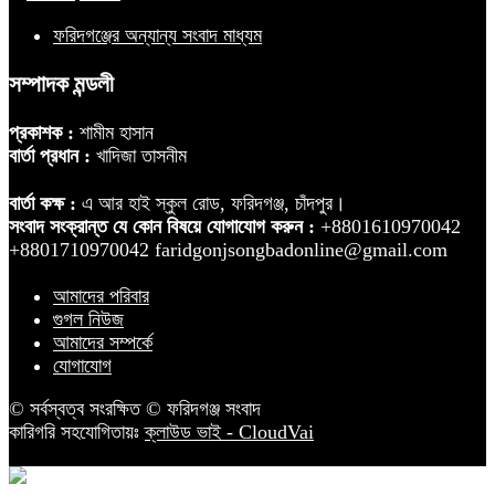
ফরিদগঞ্জের অন্যান্য সংবাদ মাধ্যম
সম্পাদক মন্ডলী
প্রকাশক :
শামীম হাসান
বার্তা প্রধান :
খাদিজা তাসনীম
বার্তা কক্ষ :
এ আর হাই স্কুল রোড, ফরিদগঞ্জ, চাঁদপুর।
সংবাদ সংক্রান্ত যে কোন বিষয়ে যোগাযোগ করুন :
+8801610970042
+8801710970042 faridgonjsongbadonline@gmail.com
আমাদের পরিবার
গুগল নিউজ
আমাদের সম্পর্কে
যোগাযোগ
© সর্বস্বত্ব সংরক্ষিত © ফরিদগঞ্জ সংবাদ
কারিগরি সহযোগিতায়ঃ
ক্লাউড ভাই - CloudVai