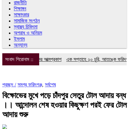
রাজনীতি
শিক্ষাঙ্গন
সাক্ষাৎকার
সামাজিক সংগঠন
স্বাস্থ্য চিকিৎসা
অপরাধ ও অনিয়ম
ইসলাম
অন্যান্য
শন সাংবাদিক ফোরামের আত্মপ্রকাশ
সংবাদ শিরোনাম ::
এক সপ্তাহে ২০ চুরি, আতঙ্কে ফরিদগঞ্জবাস
প্রচ্ছদ /
সমগ্র ফরিদগঞ্জ
,
সর্বশেষ
বিক্ষোভের মুখে পড়ে চাঁদপুর সেতুর টোল আদায় বন্ধ
।। আন্দোলন শেষ হওয়ার কিছুক্ষণ পরই ফের টোল
আদায় শুরু