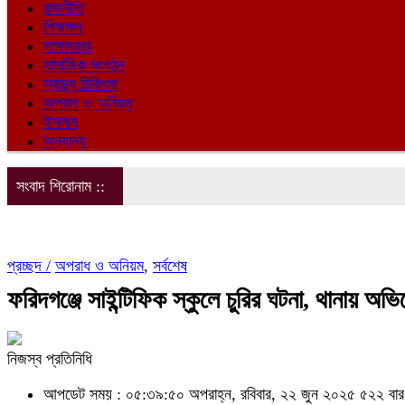
রাজনীতি
শিক্ষাঙ্গন
সাক্ষাৎকার
সামাজিক সংগঠন
স্বাস্থ্য চিকিৎসা
অপরাধ ও অনিয়ম
ইসলাম
অন্যান্য
সংবাদ শিরোনাম ::
প্রচ্ছদ /
অপরাধ ও অনিয়ম
,
সর্বশেষ
ফরিদগঞ্জে সাইন্টিফিক স্কুলে চুরির ঘটনা, থানায় অভ
নিজস্ব প্রতিনিধি
আপডেট সময় : ০৫:৩৯:৫০ অপরাহ্ন, রবিবার, ২২ জুন ২০২৫
৫২২ বার