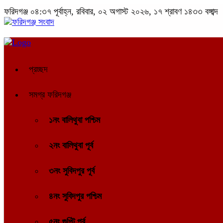
ফরিদগঞ্জ
০৪:৩৭ পূর্বাহ্ন, রবিবার, ০২ অগাস্ট ২০২৬, ১৭ শ্রাবণ ১৪৩৩ বঙ্গাব্দ
প্রচ্ছদ
সমগ্র ফরিদগঞ্জ
১নং বালিথুবা পশ্চিম
২নং বালিথুবা পূর্ব
৩নং সুবিদপুর পূর্ব
৪নং সুবিদপুর পশ্চিম
৫নং গুপ্টি পূর্ব