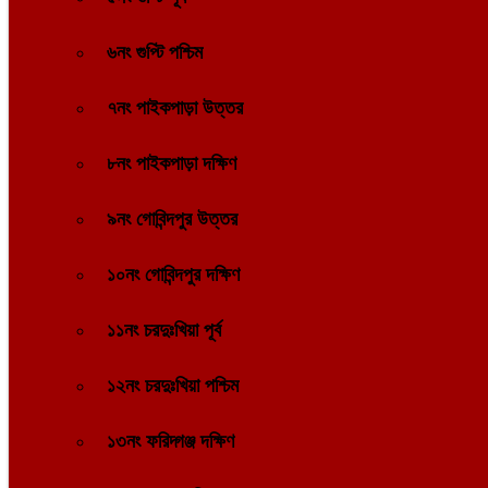
৬নং গুপ্টি পশ্চিম
৭নং পাইকপাড়া উত্তর
৮নং পাইকপাড়া দক্ষিণ
৯নং গোবিন্দপুর উত্তর
১০নং গোবিন্দপুর দক্ষিণ
১১নং চরদুঃখিয়া পূর্ব
১২নং চরদুঃখিয়া পশ্চিম
১৩নং ফরিদ্গঞ্জ দক্ষিণ