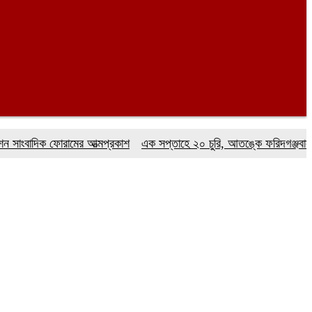
াদিক ফোরামের আত্মপ্রকাশ
এক সপ্তাহে ২০ চুরি, আতঙ্কে ফরিদগঞ্জবাসী
ফরিদ