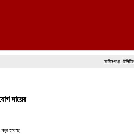
ফরিদগঞ্জে টেলিভিশন সাংব
িযোগ দায়ের
 পড়া হয়েছে