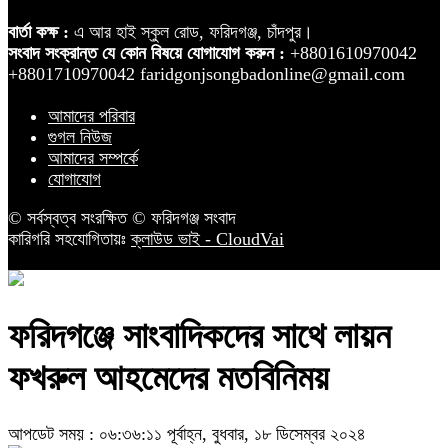
বার্তা কক্ষ :
এ আর হাই স্কুল রোড, ফরিদগঞ্জ, চাঁদপুর।
সংবাদ সংক্রান্ত যে কোন বিষয়ে যোগাযোগ করুন :
+8801610970042
+8801710970042 faridgonjsongbadonline@gmail.com
আমাদের পরিবার
গুগল নিউজ
আমাদের সম্পর্কে
যোগাযোগ
© সর্বস্বত্ব সংরক্ষিত © ফরিদগঞ্জ সংবাদ
কারিগরি সহযোগিতায়ঃ
ক্লাউড ভাই - CloudVai
ফরিদগঞ্জে সাংবাদিকদের সাথে লায়ন
ফখরুল আহমেদের মতবিনিময়
আপডেট সময় : ০৬:৩৬:১১ পূর্বাহ্ন, বুধবার, ১৮ ডিসেম্বর ২০২৪