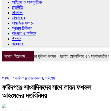
সাহিত্য ও সাংস্কৃতিক
রাজনীতি
শিক্ষাঙ্গন
সাক্ষাৎকার
সামাজিক সংগঠন
স্বাস্থ্য চিকিৎসা
অপরাধ ও অনিয়ম
ইসলাম
অন্যান্য
্কুল অ্যান্ড কলেজের ফুটবল উৎসব
সংবাদ শিরোনাম ::
দুর্যোগ মোকাবিলায় ৫২ স্কাউদেটের হাতে-ক
প্রচ্ছদ /
ফরিদগঞ্জ প্রেসক্লাব
,
সর্বশেষ
ফরিদগঞ্জে সাংবাদিকদের সাথে লায়ন ফখরুল
আহমেদের মতবিনিময়