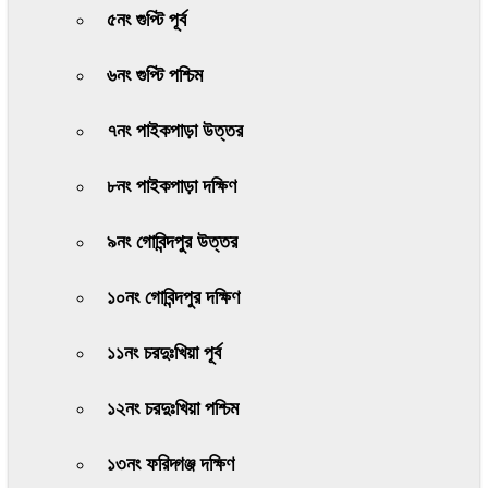
৫নং গুপ্টি পূর্ব
৬নং গুপ্টি পশ্চিম
৭নং পাইকপাড়া উত্তর
৮নং পাইকপাড়া দক্ষিণ
৯নং গোবিন্দপুর উত্তর
১০নং গোবিন্দপুর দক্ষিণ
১১নং চরদুঃখিয়া পূর্ব
১২নং চরদুঃখিয়া পশ্চিম
১৩নং ফরিদ্গঞ্জ দক্ষিণ