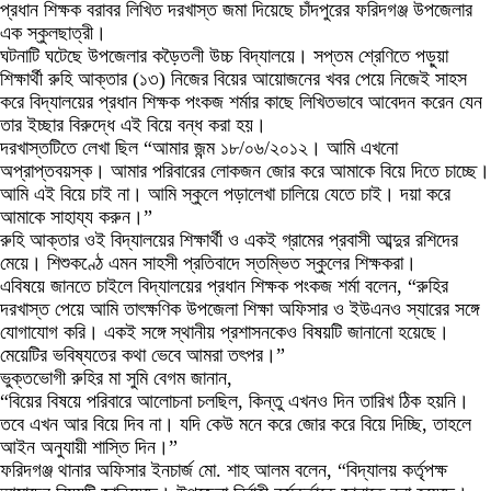
প্রধান শিক্ষক বরাবর লিখিত দরখাস্ত জমা দিয়েছে চাঁদপুরের ফরিদগঞ্জ উপজেলার
এক স্কুলছাত্রী।
ঘটনাটি ঘটেছে উপজেলার কড়ৈতলী উচ্চ বিদ্যালয়ে। সপ্তম শ্রেণিতে পড়ুয়া
শিক্ষার্থী রুহি আক্তার (১৩) নিজের বিয়ের আয়োজনের খবর পেয়ে নিজেই সাহস
করে বিদ্যালয়ের প্রধান শিক্ষক পংকজ শর্মার কাছে লিখিতভাবে আবেদন করেন যেন
তার ইচ্ছার বিরুদ্ধে এই বিয়ে বন্ধ করা হয়।
দরখাস্তটিতে লেখা ছিল “আমার জন্ম ১৮/০৬/২০১২। আমি এখনো
অপ্রাপ্তবয়স্ক। আমার পরিবারের লোকজন জোর করে আমাকে বিয়ে দিতে চাচ্ছে।
আমি এই বিয়ে চাই না। আমি স্কুলে পড়ালেখা চালিয়ে যেতে চাই। দয়া করে
আমাকে সাহায্য করুন।”
রুহি আক্তার ওই বিদ্যালয়ের শিক্ষার্থী ও একই গ্রামের প্রবাসী আব্দুর রশিদের
মেয়ে। শিশুকণ্ঠে এমন সাহসী প্রতিবাদে স্তম্ভিত স্কুলের শিক্ষকরা।
এবিষয়ে জানতে চাইলে বিদ্যালয়ের প্রধান শিক্ষক পংকজ শর্মা বলেন, “রুহির
দরখাস্ত পেয়ে আমি তাৎক্ষণিক উপজেলা শিক্ষা অফিসার ও ইউএনও স্যারের সঙ্গে
যোগাযোগ করি। একই সঙ্গে স্থানীয় প্রশাসনকেও বিষয়টি জানানো হয়েছে।
মেয়েটির ভবিষ্যতের কথা ভেবে আমরা তৎপর।”
ভুক্তভোগী রুহির মা সুমি বেগম জানান,
“বিয়ের বিষয়ে পরিবারে আলোচনা চলছিল, কিন্তু এখনও দিন তারিখ ঠিক হয়নি।
তবে এখন আর বিয়ে দিব না। যদি কেউ মনে করে জোর করে বিয়ে দিচ্ছি, তাহলে
আইন অনুযায়ী শাস্তি দিন।”
ফরিদগঞ্জ থানার অফিসার ইনচার্জ মো. শাহ আলম বলেন, “বিদ্যালয় কর্তৃপক্ষ