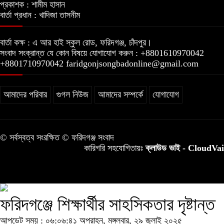
প্রকাশক :
শামীম হাসান
বার্তা প্রধান :
খাদিজা তাসনীম
বার্তা কক্ষ :
এ আর হাই স্কুল রোড, ফরিদগঞ্জ, চাঁদপুর।
সংবাদ সংক্রান্ত যে কোন বিষয়ে যোগাযোগ করুন :
+8801610970042
+8801710970042 faridgonjsongbadonline@gmail.com
আমাদের পরিবার
গুগল নিউজ
আমাদের সম্পর্কে
যোগাযোগ
© সর্বস্বত্ব সংরক্ষিত © ফরিদগঞ্জ সংবাদ
কারিগরি সহযোগিতায়ঃ
ক্লাউড ভাই - CloudVai
ফরিদগঞ্জে শিক্ষার্থীর সাহসিকতার দৃষ্টান্ত
আপডেট সময় : ০৬:০৬:৪১ অপরাহ্ন, মঙ্গলবার, ২৯ জুলাই ২০২৫