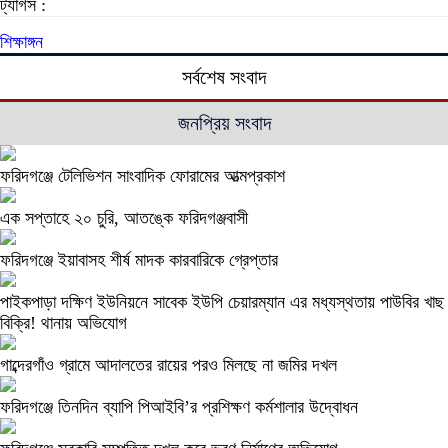
ট্যাগস :
শিক্ষাঙ্গন
সর্বশেষ সংবাদ
জনপ্রিয় সংবাদ
ফরিদগঞ্জে টেলিভিশন সাংবাদিক ফোরামের আত্মপ্রকাশ
এক সপ্তাহে ২০ চুরি, আতঙ্কে ফরিদগঞ্জবাসী
ফরিদগঞ্জে ইয়াবাসহ শীর্ষ মাদক কারবারিকে গ্রেপ্তার
পাইকপাড়া দক্ষিণ ইউনিয়নে সাবেক ইউপি চেয়ারম্যান এর মধ্যস্থতায় পাউবির খাছ
বিক্রি! থানায় অভিযোগ
গাব্দেরগাঁও গ্রামে আদালতের রায়ের পরও মিলছে না জমির দখল
ফরিদগঞ্জে তিনদিন ব্যাপি পিআইবি’র প্রশিক্ষণ কর্মশালার উদ্বোধন