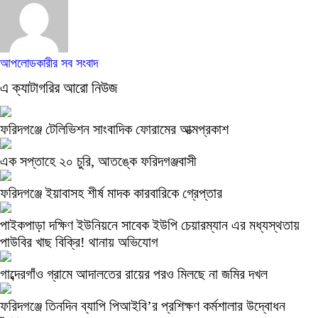
আপলোডকারীর সব সংবাদ
এ ক্যাটাগরির আরো নিউজ
ফরিদগঞ্জে টেলিভিশন সাংবাদিক ফোরামের আত্মপ্রকাশ
এক সপ্তাহে ২০ চুরি, আতঙ্কে ফরিদগঞ্জবাসী
ফরিদগঞ্জে ইয়াবাসহ শীর্ষ মাদক কারবারিকে গ্রেপ্তার
পাইকপাড়া দক্ষিণ ইউনিয়নে সাবেক ইউপি চেয়ারম্যান এর মধ্যস্থতায়
পাউবির খাছ বিক্রি! থানায় অভিযোগ
গাব্দেরগাঁও গ্রামে আদালতের রায়ের পরও মিলছে না জমির দখল
ফরিদগঞ্জে তিনদিন ব্যাপি পিআইবি’র প্রশিক্ষণ কর্মশালার উদ্বোধন