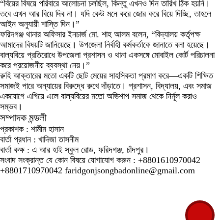
“বিয়ের বিষয়ে পরিবারে আলোচনা চলছিল, কিন্তু এখনও দিন তারিখ ঠিক হয়নি।
তবে এখন আর বিয়ে দিব না। যদি কেউ মনে করে জোর করে বিয়ে দিচ্ছি, তাহলে
আইন অনুযায়ী শাস্তি দিন।”
ফরিদগঞ্জ থানার অফিসার ইনচার্জ মো. শাহ আলম বলেন, “বিদ্যালয় কর্তৃপক্ষ
আমাদের বিষয়টি জানিয়েছে। উপজেলা নির্বাহী কর্মকর্তাকে জানাতে বলা হয়েছে।
বাল্যবিয়ে প্রতিরোধে উপজেলা প্রশাসন ও থানা একসঙ্গে মোবাইল কোর্ট পরিচালনা
করে প্রয়োজনীয় ব্যবস্থা নেয়।”
রুহি আক্তারের মতো একটি ছোট মেয়ের সাহসিকতা প্রমাণ করে—একটি শিক্ষিত
সমাজই পারে অন্যায়ের বিরুদ্ধে রুখে দাঁড়াতে। প্রশাসন, বিদ্যালয়, এবং সমাজ
একযোগে এগিয়ে এলে বাল্যবিয়ের মতো অভিশাপ সমাজ থেকে নির্মূল করাও
সম্ভব।
সম্পাদক মন্ডলী
প্রকাশক :
শামীম হাসান
বার্তা প্রধান :
খাদিজা তাসনীম
বার্তা কক্ষ :
এ আর হাই স্কুল রোড, ফরিদগঞ্জ, চাঁদপুর।
সংবাদ সংক্রান্ত যে কোন বিষয়ে যোগাযোগ করুন :
+8801610970042
+8801710970042 faridgonjsongbadonline@gmail.com