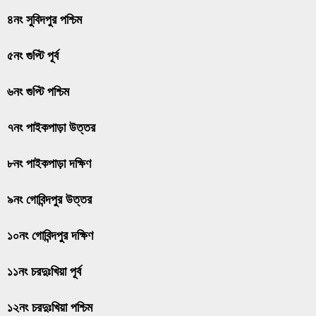
৪নং সুবিদপুর পশ্চিম
৫নং গুপ্টি পূর্ব
৬নং গুপ্টি পশ্চিম
৭নং পাইকপাড়া উত্তর
৮নং পাইকপাড়া দক্ষিণ
৯নং গোবিন্দপুর উত্তর
১০নং গোবিন্দপুর দক্ষিণ
১১নং চরদুঃখিয়া পূর্ব
১২নং চরদুঃখিয়া পশ্চিম