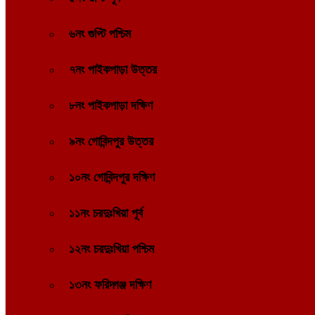
৬নং গুপ্টি পশ্চিম
৭নং পাইকপাড়া উত্তর
৮নং পাইকপাড়া দক্ষিণ
৯নং গোবিন্দপুর উত্তর
১০নং গোবিন্দপুর দক্ষিণ
১১নং চরদুঃখিয়া পূর্ব
১২নং চরদুঃখিয়া পশ্চিম
১৩নং ফরিদ্গঞ্জ দক্ষিণ