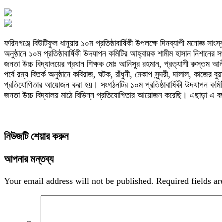
ফরিদগঞ্জে বিউটিফুল ধানুয়ার ১০ম প্রতিষ্ঠাবার্ষিকী উপলক্ষে দিনব্যাপী মনোজ্ঞ সা
অনুষ্ঠানে ১০ম প্রতিষ্ঠাবার্ষিকী উদযাপন কমিটির আহ্বায়ক শামীম হাসান নিশানের 
জনতা উচ্চ বিদ্যালয়ের প্রধান শিক্ষক মোঃ আনিসুর রহমান, প্রত্যাশী রুস্তম আলী 
পর্বে রম্য বিতর্ক অনুষ্ঠানে কবিরাজ, ঘটক, রাঁধুনী, মেকাপ সুন্দরী, দালাল, কাজ
প্রতিযোগিতার আয়োজন করা হয়। সংগঠনটির ১০ম প্রতিষ্ঠাবার্ষিকী উদযাপন কমিটির স
জনতা উচ্চ বিদ্যালয় মাঠে বিভিন্ন প্রতিযোগিতার আয়োজন করেছি। এছাড়া এ বছ
নিউজটি শেয়ার করুন
আপনার মন্তব্য
Your email address will not be published.
Required fields a