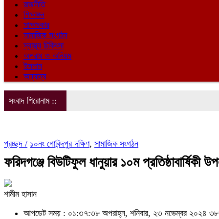
রাজনীতি
শিক্ষাঙ্গন
সাক্ষাৎকার
সামাজিক সংগঠন
স্বাস্থ্য চিকিৎসা
অপরাধ ও অনিয়ম
ইসলাম
অন্যান্য
সংবাদ শিরোনাম ::
প্রচ্ছদ /
১০নং গোবিন্দপুর দক্ষিণ
,
সামাজিক সংগঠন
ফরিদগঞ্জে বিউটিফুল ধানুয়ার ১০ম প্রতিষ্ঠাবার্ষিকী 
শামীম হাসান
আপডেট সময় : ০১:৩৭:৩৮ অপরাহ্ন, শনিবার, ২৩ নভেম্বর ২০২৪
৩৮