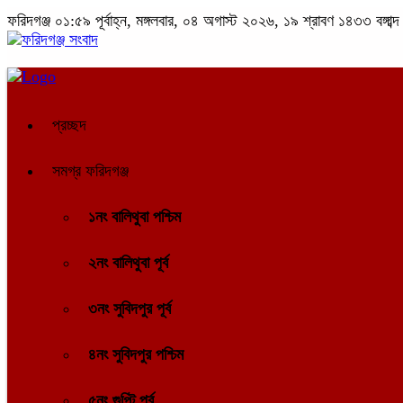
ফরিদগঞ্জ
০১:৫৯ পূর্বাহ্ন, মঙ্গলবার, ০৪ অগাস্ট ২০২৬, ১৯ শ্রাবণ ১৪৩৩ বঙ্গাব্দ
প্রচ্ছদ
সমগ্র ফরিদগঞ্জ
১নং বালিথুবা পশ্চিম
২নং বালিথুবা পূর্ব
৩নং সুবিদপুর পূর্ব
৪নং সুবিদপুর পশ্চিম
৫নং গুপ্টি পূর্ব