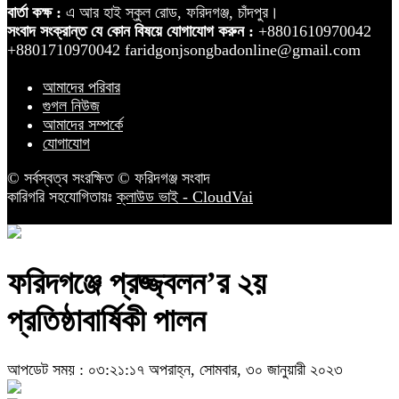
বার্তা কক্ষ :
এ আর হাই স্কুল রোড, ফরিদগঞ্জ, চাঁদপুর।
সংবাদ সংক্রান্ত যে কোন বিষয়ে যোগাযোগ করুন :
+8801610970042
+8801710970042 faridgonjsongbadonline@gmail.com
আমাদের পরিবার
গুগল নিউজ
আমাদের সম্পর্কে
যোগাযোগ
© সর্বস্বত্ব সংরক্ষিত © ফরিদগঞ্জ সংবাদ
কারিগরি সহযোগিতায়ঃ
ক্লাউড ভাই - CloudVai
ফরিদগঞ্জে প্রজ্জ্বলন’র ২য়
প্রতিষ্ঠাবার্ষিকী পালন
আপডেট সময় : ০৩:২১:১৭ অপরাহ্ন, সোমবার, ৩০ জানুয়ারী ২০২৩