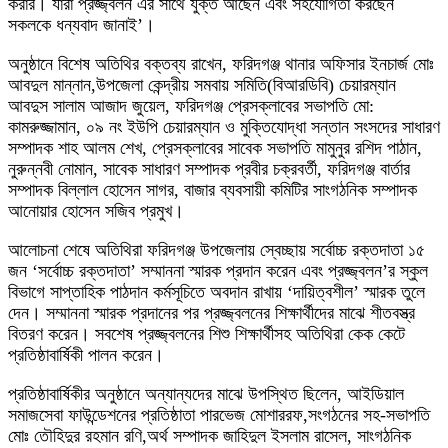
করার। যারা প্রজ্জ্বলন এর সাথে যুক্ত আছেন এবং সহযোগিতা করছেন
সকলকে ধন্যবাদ জানাই’।
অনুষ্ঠানে বিশেষ অতিথির বক্তব্য রাখেন, ফরিদগঞ্জ থানার অফিসার ইনচার্জ মোঃ
আবদুল মান্নান,উপজেলা কেন্দ্রীয় সমবায় সমিতি(বিআরডিবি) চেয়ারম্যান
আবদুস সালাম আজাদ জুয়েল, ফরিদগঞ্জ প্রেসক্লাবের সভাপতি মো:
কামরুজ্জামান, ০৯ নং ইউপি চেয়ারম্যান ও মুক্তিযোদ্ধা সন্তান সংসদের সাধারণ
সম্পাদক শাহ আলম শেখ, প্রেসক্লাবের সাবেক সভাপতি মামুনুর রশিদ পাঠান,
নুরুন্নবী নোমান, সাবেক সাধারণ সম্পাদক প্রবীর চক্রবর্তী, ফরিদগঞ্জ বার্তার
সম্পাদক বিল্লাল হোসেন সাগর, বাজার ব্যবসায়ী কমিটির সাংগঠনিক সম্পাদক
আনোয়ার হোসেন সজিব প্রমুখ।
আলোচনা শেষে অতিথিরা ফরিদগঞ্জ উপজেলায় স্বেচ্ছায় সর্বোচ্চ রক্তদাতা ১৫
জন ‘সর্বোচ্চ রক্তদাতা’ সম্মাননা স্মারক প্রদান করেন এবং প্রজ্জ্বলন’র স্কুল
বিভাগে সাপ্তাহিক পাঠদান কর্মসূচিতে অবদান রাখায় ‘দায়িত্বশীল’ স্মারক তুলে
দেন। সম্মাননা স্মারক প্রদানের পর প্রজ্জ্বলনের শিক্ষার্থীদের মাঝে শীতবস্ত্র
বিতরণ করেন। সবশেষ প্রজ্জ্বলনের শিশু শিক্ষার্থীসহ অতিথিরা কেক কেটে
প্রতিষ্ঠাবার্ষিকী পালন করেন।
প্রতিষ্ঠাবার্ষিকীর অনুষ্ঠানে অন্যান্যদের মাঝে উপস্থিত ছিলেন, আইডিয়াল
সমাজসেবা ফাউন্ডেশনের প্রতিষ্ঠাতা পারভেজ মোশাররফ,সংগঠনের সহ-সভাপতি
মোঃ তৌহিদুর রহমান রণি,অর্থ সম্পাদক জাহিদুল ইসলাম রাসেল, সাংগঠনিক