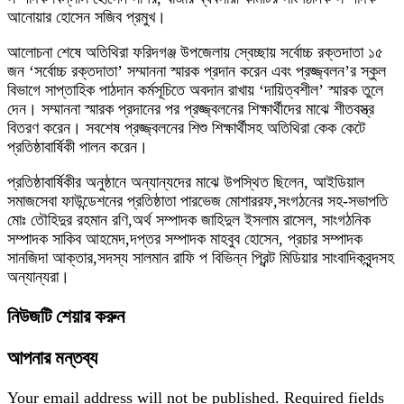
আনোয়ার হোসেন সজিব প্রমুখ।
আলোচনা শেষে অতিথিরা ফরিদগঞ্জ উপজেলায় স্বেচ্ছায় সর্বোচ্চ রক্তদাতা ১৫
জন ‘সর্বোচ্চ রক্তদাতা’ সম্মাননা স্মারক প্রদান করেন এবং প্রজ্জ্বলন’র স্কুল
বিভাগে সাপ্তাহিক পাঠদান কর্মসূচিতে অবদান রাখায় ‘দায়িত্বশীল’ স্মারক তুলে
দেন। সম্মাননা স্মারক প্রদানের পর প্রজ্জ্বলনের শিক্ষার্থীদের মাঝে শীতবস্ত্র
বিতরণ করেন। সবশেষ প্রজ্জ্বলনের শিশু শিক্ষার্থীসহ অতিথিরা কেক কেটে
প্রতিষ্ঠাবার্ষিকী পালন করেন।
প্রতিষ্ঠাবার্ষিকীর অনুষ্ঠানে অন্যান্যদের মাঝে উপস্থিত ছিলেন, আইডিয়াল
সমাজসেবা ফাউন্ডেশনের প্রতিষ্ঠাতা পারভেজ মোশাররফ,সংগঠনের সহ-সভাপতি
মোঃ তৌহিদুর রহমান রণি,অর্থ সম্পাদক জাহিদুল ইসলাম রাসেল, সাংগঠনিক
সম্পাদক সাকিব আহমেদ,দপ্তর সম্পাদক মাহবুব হোসেন, প্রচার সম্পাদক
সানজিদা আক্তার,সদস্য সালমান রাফি প বিভিন্ন প্রিন্ট মিডিয়ার সাংবাদিকবৃন্দসহ
অন্যান্যরা।
নিউজটি শেয়ার করুন
আপনার মন্তব্য
Your email address will not be published.
Required fields