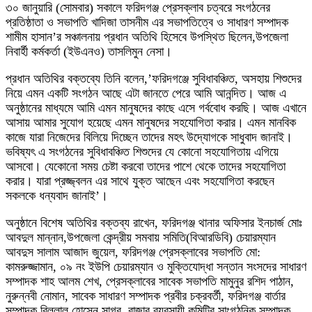
৩০ জানুয়ারি (সোমবার) সকালে ফরিদগঞ্জ প্রেসক্লাব চত্বরে সংগঠনের
প্রতিষ্ঠাতা ও সভাপতি খাদিজা তাসনীম এর সভাপতিত্বে ও সাধারণ সম্পাদক
শামীম হাসান’র সঞ্চালনায় প্রধান অতিথি হিসেবে উপস্থিত ছিলেন,উপজেলা
নিবার্হী কর্মকর্তা (ইউএনও) তাসলিমুন নেসা।
প্রধান অতিথির বক্তব্যে তিনি বলেন,’ফরিদগঞ্জে সুবিধাবঞ্চিত, অসহায় শিশুদের
নিয়ে এমন একটি সংগঠন আছে এটা জানতে পেরে আমি আনন্দিত। আজ এ
অনুষ্ঠানের মাধ্যমে আমি এমন মানুষদের কাছে এসে গর্ববোধ করছি। আজ এখানে
আসায় আমার সুযোগ হয়েছে এমন মানুষদের সহযোগিতা করার। এমন মানবিক
কাজে যারা নিজেদের বিলিয়ে দিচ্ছেন তাদের মহৎ উদ্যোগকে সাধুবাদ জানাই।
ভবিষ্যৎ এ সংগঠনের সুবিধাবঞ্চিত শিশুদের যে কোনো সহযোগিতায় এগিয়ে
আসবো। যেকোনো সময় চেষ্টা করবো তাদের পাশে থেকে তাদের সহযোগিতা
করার। যারা প্রজ্জ্বলন এর সাথে যুক্ত আছেন এবং সহযোগিতা করছেন
সকলকে ধন্যবাদ জানাই’।
অনুষ্ঠানে বিশেষ অতিথির বক্তব্য রাখেন, ফরিদগঞ্জ থানার অফিসার ইনচার্জ মোঃ
আবদুল মান্নান,উপজেলা কেন্দ্রীয় সমবায় সমিতি(বিআরডিবি) চেয়ারম্যান
আবদুস সালাম আজাদ জুয়েল, ফরিদগঞ্জ প্রেসক্লাবের সভাপতি মো:
কামরুজ্জামান, ০৯ নং ইউপি চেয়ারম্যান ও মুক্তিযোদ্ধা সন্তান সংসদের সাধারণ
সম্পাদক শাহ আলম শেখ, প্রেসক্লাবের সাবেক সভাপতি মামুনুর রশিদ পাঠান,
নুরুন্নবী নোমান, সাবেক সাধারণ সম্পাদক প্রবীর চক্রবর্তী, ফরিদগঞ্জ বার্তার
সম্পাদক বিল্লাল হোসেন সাগর, বাজার ব্যবসায়ী কমিটির সাংগঠনিক সম্পাদক