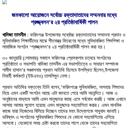
জমকালো আয়োজনে সর্বোচ্চ রক্তাদাতাদের সম্মননার মধ্যে
প্রজ্জ্বলন’র ২য় প্রতিষ্ঠাবার্ষিকী পালন
খাদিজা তাসনীম
: ফরিদগঞ্জ উপজেলার সর্ব্বোচ্চ রক্তদাতাদের সম্মাননা প্রদান ও
সুবিধাবঞ্চিত শিক্ষার্থীদের মাঝে শীতবস্ত্র বিতরণের মধ্যে সুবিধাবঞ্চিত শিশুশিক্ষা ও
সামাজিক সংগঠন ‘প্রজ্জ্বলন’র ২য় প্রতিষ্ঠাবার্ষিকী পালন করা হয়।
৩০ জানুয়ারি (সোমবার) সকালে ফরিদগঞ্জ প্রেসক্লাব চত্বরে সংগঠনের
প্রতিষ্ঠাতা ও সভাপতি খাদিজা তাসনীম এর সভাপতিত্বে ও সাধারণ সম্পাদক
শামীম হাসান’র সঞ্চালনায় প্রধান অতিথি হিসেবে উপস্থিত ছিলেন,উপজেলা
নিবার্হী কর্মকর্তা (ইউএনও) তাসলিমুন নেসা।
প্রধান অতিথির বক্তব্যে তিনি বলেন,’ফরিদগঞ্জে সুবিধাবঞ্চিত, অসহায় শিশুদের
নিয়ে এমন একটি সংগঠন আছে এটা জানতে পেরে আমি আনন্দিত। আজ এ
অনুষ্ঠানের মাধ্যমে আমি এমন মানুষদের কাছে এসে গর্ববোধ করছি। আজ এখানে
আসায় আমার সুযোগ হয়েছে এমন মানুষদের সহযোগিতা করার। এমন মানবিক
কাজে যারা নিজেদের বিলিয়ে দিচ্ছেন তাদের মহৎ উদ্যোগকে সাধুবাদ জানাই।
ভবিষ্যৎ এ সংগঠনের সুবিধাবঞ্চিত শিশুদের যে কোনো সহযোগিতায় এগিয়ে
আসবো। যেকোনো সময় চেষ্টা করবো তাদের পাশে থেকে তাদের সহযোগিতা