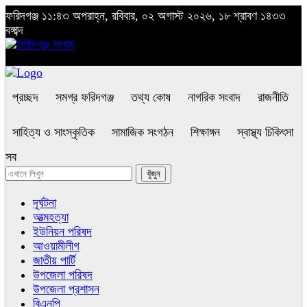
ফরিদগঞ্জ
১১:৪৩ অপরাহ্ন, রবিবার, ০২ অগাস্ট ২০২৬, ১৮ শ্রাবণ ১৪৩৩
বঙ্গাব্দ
প্রচ্ছদ
সমগ্র ফরিদগঞ্জ
তথ্য কোষ
নাগরিক সংবাদ
রাজনীতি
সাহিত্য ও সাংস্কৃতিক
সামাজিক সংগঠন
শিক্ষাঙ্গন
স্বাস্থ্য চিকিৎসা
সব
দূর্ঘটনা
আত্মহত্যা
ইউনিয়ন পরিষদ
আওয়ামীলীগ
জাতীয় পার্টি
উপজেলা পরিষদ
উপজেলা প্রশাসন
বিএনপি