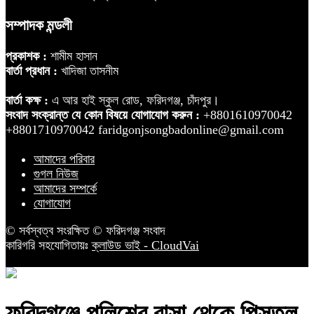
সম্পাদক মন্ডলী
প্রকাশক :
শামীম হাসান
বার্তা প্রধান :
খাদিজা তাসনীম
বার্তা কক্ষ :
এ আর হাই স্কুল রোড, ফরিদগঞ্জ, চাঁদপুর।
সংবাদ সংক্রান্ত যে কোন বিষয়ে যোগাযোগ করুন :
+8801610970042
+8801710970042 faridgonjsongbadonline@gmail.com
আমাদের পরিবার
গুগল নিউজ
আমাদের সম্পর্কে
যোগাযোগ
© সর্বস্বত্ব সংরক্ষিত © ফরিদগঞ্জ সংবাদ
কারিগরি সহযোগিতায়ঃ
ক্লাউড ভাই - CloudVai
ফরিদগঞ্জে পুলিশের বাসা থেকে পিস্তল