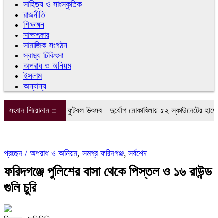
সাহিত্য ও সাংস্কৃতিক
রাজনীতি
শিক্ষাঙ্গন
সাক্ষাৎকার
সামাজিক সংগঠন
স্বাস্থ্য চিকিৎসা
অপরাধ ও অনিয়ম
ইসলাম
অন্যান্য
ুল অ্যান্ড কলেজের ফুটবল উৎসব
সংবাদ শিরোনাম ::
দুর্যোগ মোকাবিলায় ৫২ স্কাউদেটের হাতে-কলমে
প্রচ্ছদ /
অপরাধ ও অনিয়ম
,
সমগ্র ফরিদগঞ্জ
,
সর্বশেষ
ফরিদগঞ্জে পুলিশের বাসা থেকে পিস্তল ও ১৬ রাউন্ড
গুলি চুরি