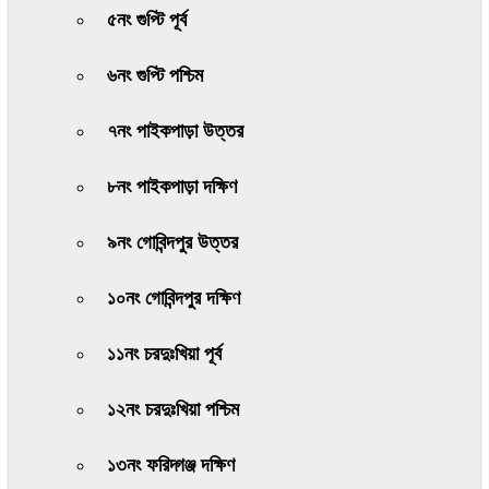
৫নং গুপ্টি পূর্ব
৬নং গুপ্টি পশ্চিম
৭নং পাইকপাড়া উত্তর
৮নং পাইকপাড়া দক্ষিণ
৯নং গোবিন্দপুর উত্তর
১০নং গোবিন্দপুর দক্ষিণ
১১নং চরদুঃখিয়া পূর্ব
১২নং চরদুঃখিয়া পশ্চিম
১৩নং ফরিদ্গঞ্জ দক্ষিণ