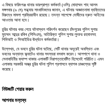
এ বিষয়ে ফরিদগঞ্জ থানার ভারপ্রাপ্ত কর্মকর্তা (ওসি) মোহাম্মদ শাহ আলম
মঙ্গলবার (৬ মে) সন্ধ্যায় সাংবাদিকদের জানান, এ ঘটনায় অজ্ঞাতনামা ব্যক্তিদের
বিরুদ্ধে মামলা প্রক্রিয়াধীন রয়েছে। তদন্ত সাপেক্ষে দোষীদের দ্রুত আইনের
আওতায় আনা হবে।
চুরির ঘটনার খবর পেয়ে ঘটনাস্থল পরিদর্শন করেছেন চাঁদপুরের পুলিশ সুপার
মুহম্মদ আব্দুর রকিব (পিপিএম), অতিরিক্ত পুলিশ সুপার লুৎফর রহমানসহ
পিবিআই ও সিআইডির ঊর্ধ্বতন কর্মকর্তারা।
উল্লেখ্য, যে ভবনে চুরির ঘটনা ঘটেছে, সেটি থানার অদূরেই অবস্থিত এবং
ভবনের অন্যান্য ফ্ল্যাটেও থানার সদস্যরা বসবাস করেন। আশপাশে থানা ও
সেনাবাহিনীর ক্যাম্প থাকায় এলাকাটি নিরাপত্তাবেষ্টিত হিসেবেই পরিচিত। এমন
এলাকায় সরকারি অস্ত্র চুরির ঘটনা পুলিশ প্রশাসনে ব্যাপক চাঞ্চল্যের সৃষ্টি
করেছে।
নিউজটি শেয়ার করুন
আপনার মন্তব্য