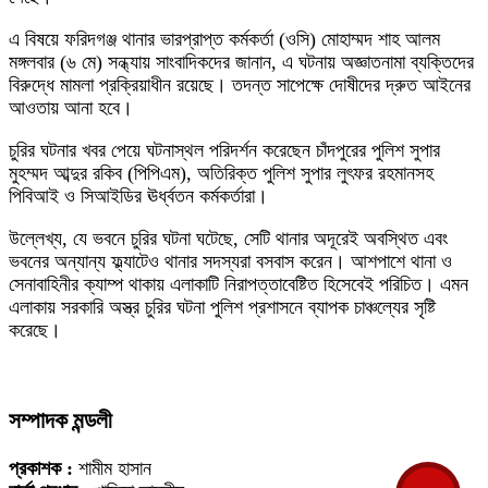
এ বিষয়ে ফরিদগঞ্জ থানার ভারপ্রাপ্ত কর্মকর্তা (ওসি) মোহাম্মদ শাহ আলম
মঙ্গলবার (৬ মে) সন্ধ্যায় সাংবাদিকদের জানান, এ ঘটনায় অজ্ঞাতনামা ব্যক্তিদের
বিরুদ্ধে মামলা প্রক্রিয়াধীন রয়েছে। তদন্ত সাপেক্ষে দোষীদের দ্রুত আইনের
আওতায় আনা হবে।
চুরির ঘটনার খবর পেয়ে ঘটনাস্থল পরিদর্শন করেছেন চাঁদপুরের পুলিশ সুপার
মুহম্মদ আব্দুর রকিব (পিপিএম), অতিরিক্ত পুলিশ সুপার লুৎফর রহমানসহ
পিবিআই ও সিআইডির ঊর্ধ্বতন কর্মকর্তারা।
উল্লেখ্য, যে ভবনে চুরির ঘটনা ঘটেছে, সেটি থানার অদূরেই অবস্থিত এবং
ভবনের অন্যান্য ফ্ল্যাটেও থানার সদস্যরা বসবাস করেন। আশপাশে থানা ও
সেনাবাহিনীর ক্যাম্প থাকায় এলাকাটি নিরাপত্তাবেষ্টিত হিসেবেই পরিচিত। এমন
এলাকায় সরকারি অস্ত্র চুরির ঘটনা পুলিশ প্রশাসনে ব্যাপক চাঞ্চল্যের সৃষ্টি
করেছে।
সম্পাদক মন্ডলী
প্রকাশক :
শামীম হাসান