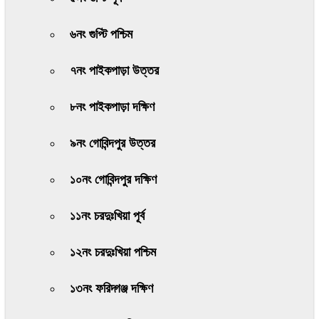
৬নং গুপ্টি পশ্চিম
৭নং পাইকপাড়া উত্তর
৮নং পাইকপাড়া দক্ষিণ
৯নং গোবিন্দপুর উত্তর
১০নং গোবিন্দপুর দক্ষিণ
১১নং চরদুঃখিয়া পূর্ব
১২নং চরদুঃখিয়া পশ্চিম
১৩নং ফরিদ্গঞ্জ দক্ষিণ