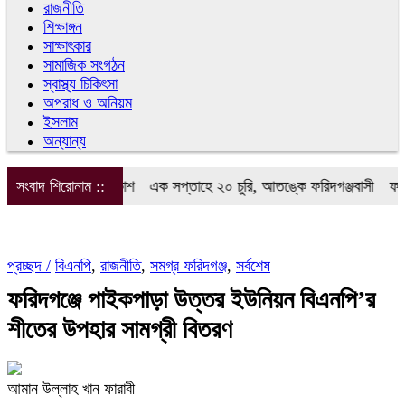
রাজনীতি
শিক্ষাঙ্গন
সাক্ষাৎকার
সামাজিক সংগঠন
স্বাস্থ্য চিকিৎসা
অপরাধ ও অনিয়ম
ইসলাম
অন্যান্য
ক ফোরামের আত্মপ্রকাশ
সংবাদ শিরোনাম ::
এক সপ্তাহে ২০ চুরি, আতঙ্কে ফরিদগঞ্জবাসী
ফরিদগঞ্জ
প্রচ্ছদ /
বিএনপি
,
রাজনীতি
,
সমগ্র ফরিদগঞ্জ
,
সর্বশেষ
ফরিদগঞ্জে পাইকপাড়া উত্তর ইউনিয়ন বিএনপি’র
শীতের উপহার সামগ্রী বিতরণ
আমান উল্লাহ খান ফারাবী