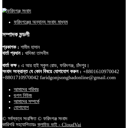
ফরিদগঞ্জের অন্যান্য সংবাদ মাধ্যম
সম্পাদক মন্ডলী
প্রকাশক :
শামীম হাসান
বার্তা প্রধান :
খাদিজা তাসনীম
বার্তা কক্ষ :
এ আর হাই স্কুল রোড, ফরিদগঞ্জ, চাঁদপুর।
সংবাদ সংক্রান্ত যে কোন বিষয়ে যোগাযোগ করুন :
+8801610970042
+8801710970042 faridgonjsongbadonline@gmail.com
আমাদের পরিবার
গুগল নিউজ
আমাদের সম্পর্কে
যোগাযোগ
© সর্বস্বত্ব সংরক্ষিত © ফরিদগঞ্জ সংবাদ
কারিগরি সহযোগিতায়ঃ
ক্লাউড ভাই - CloudVai