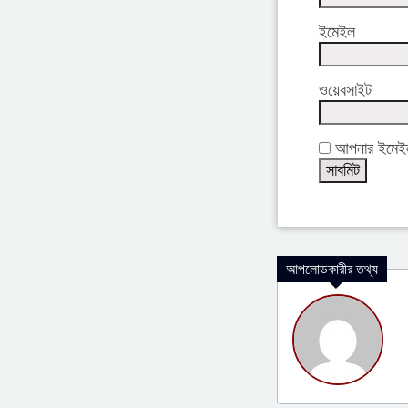
ইমেইল
ওয়েবসাইট
আপনার ইমেইল 
আপলোডকারীর তথ্য