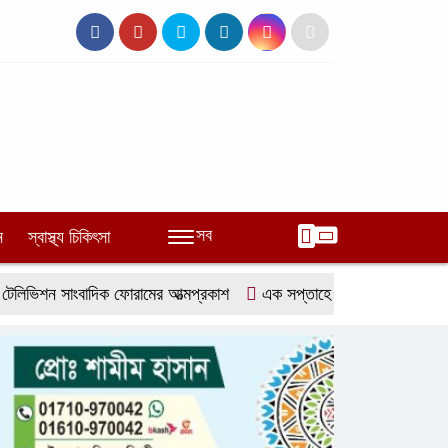
সব
ন
স্বাস্থ্য চিকিৎসা
শন সাংবাদিক ফোরামের আত্মপ্রকাশ
এক সপ্তাহে ২০ চুরি, আতঙ্কে ফরিদগঞ্জব