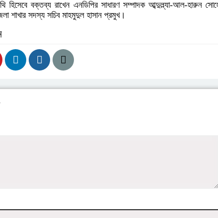
ি হিসেবে বক্তব্য রাখেন এনডিপির সাধারণ সম্পাদক আব্দুল্ল্যা-আল-হারুন সো
েলা শাখার সদস্য সচিব মাহমুদুল হাসান প্রমুখ।
ন
য