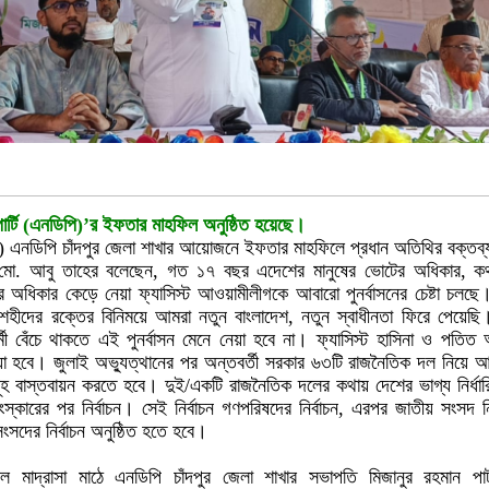
ার্টি (এনডিপি)’র ইফতার মাহফিল অনুষ্ঠিত হয়েছে।
২৫) এনডিপি চাঁদপুর জেলা শাখার আয়োজনে ইফতার মাহফিলে প্রধান অতিথির বক্তব্
রী মো. আবু তাহের বলেছেন, গত ১৭ বছর এদেশের মানুষের ভোটের অধিকার, ক
র অধিকার কেড়ে নেয়া ফ্যাসিস্ট আওয়ামীলীগকে আবারো পুনর্বাসনের চেষ্টা চলছে
শহীদের রক্তের বিনিময়ে আমরা নতুন বাংলাদেশ, নতুন স্বাধীনতা ফিরে পেয়েছি।
ী বেঁচে থাকতে এই পুনর্বাসন মেনে নেয়া হবে না। ফ্যাসিস্ট হাসিনা ও পতিত
দেয়া হবে। জুলাই অভ্যুত্থানের পর অন্তবর্তী সরকার ৬৩টি রাজনৈতিক দল নিয়ে
মূহ বাস্তবায়ন করতে হবে। দুই/একটি রাজনৈতিক দলের কথায় দেশের ভাগ্য নির্ধা
্কারের পর নির্বাচন। সেই নির্বাচন গণপরিষদের নির্বাচন, এরপর জাতীয় সংসদ নি
সদের নির্বাচন অনুষ্ঠিত হতে হবে।
িল মাদ্রাসা মাঠে এনডিপি চাঁদপুর জেলা শাখার সভাপতি মিজানুর রহমান পা