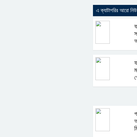
এ ক্যাটাগরির আরো নি
ফ
স
আ
ফ
ম
গ
গ
আ
ম