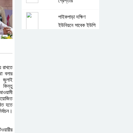
গ্রেপ্তার
পাইকপাড়া দক্ষিণ
ইউনিয়নে সাবেক ইউপি
চেয়ারম্যান এর
মধ্যস্থতায় পাউবির খাছ বিক্রি! থানায়
অভিযোগ
গাব্দেরগাঁও গ্রামে
য রাখতে
থা বলার
আদালতের রায়ের পরও
। জুলাই
মিলছে না জমির দখল
 কিন্তু
 আওয়ামী
 আয়োজিত
ফরিদগঞ্জে তিনদিন ব্যাপি
রিত হতে
পিআইবি’র প্রশিক্ষণ
র্বাচন।
কর্মশালার উদ্বোধন
টওয়ারীর
ফরিদগঞ্জে সরকারি