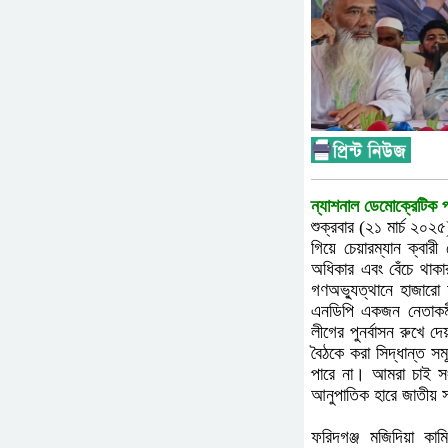
ন্যাশনাল ডেমোক্রেটিক প
শুক্রবার (২১ মার্চ ২০
গিয়ে চেয়ারম্যান ক্বা
অধিকার এবং বেঁচে থাকা
গণঅভ্যুত্থানে হাজারো 
এনডিপি একজন নেতাকর্ম
লীগের পুনর্বাসন রুখে 
বৈঠকে করা সিদ্ধান্ত স
পারে না। আমরা চাই সংস
আনুপাতিক হারে জাতীয় সং
ফরিদগঞ্জ মজিদিয়া কাম