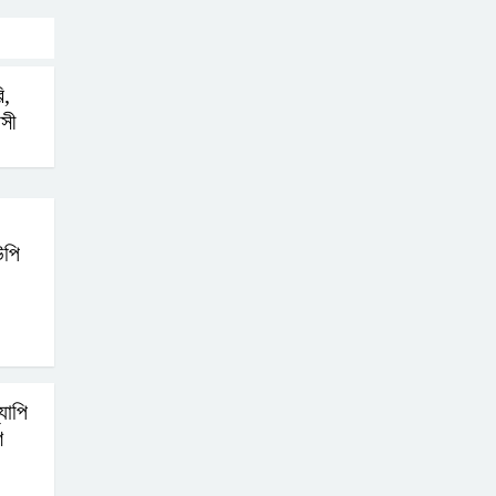
ি,
সী
উপি
যাপি
ণ