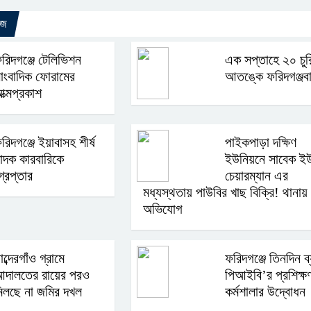
উজ
রিদগঞ্জে টেলিভিশন
এক সপ্তাহে ২০ চুর
াংবাদিক ফোরামের
আতঙ্কে ফরিদগঞ্জবা
ত্মপ্রকাশ
রিদগঞ্জে ইয়াবাসহ শীর্ষ
পাইকপাড়া দক্ষিণ
াদক কারবারিকে
ইউনিয়নে সাবেক ই
্রেপ্তার
চেয়ারম্যান এর
মধ্যস্থতায় পাউবির খাছ বিক্রি! থানায়
অভিযোগ
াব্দেরগাঁও গ্রামে
ফরিদগঞ্জে তিনদিন ব্
দালতের রায়ের পরও
পিআইবি’র প্রশিক্ষ
িলছে না জমির দখল
কর্মশালার উদ্বোধন