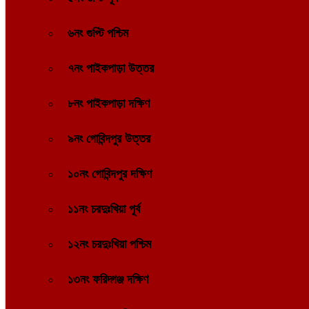
৬নং গুপ্টি পশ্চিম
৭নং পাইকপাড়া উত্তর
৮নং পাইকপাড়া দক্ষিণ
৯নং গোবিন্দপুর উত্তর
১০নং গোবিন্দপুর দক্ষিণ
১১নং চরদুঃখিয়া পূর্ব
১২নং চরদুঃখিয়া পশ্চিম
১৩নং ফরিদ্গঞ্জ দক্ষিণ