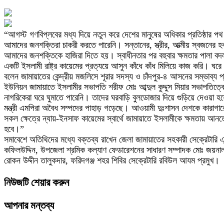
“আগস্ট গণবিপ্লবের মধ্য দিয়ে নতুন করে দেশের মানুষের অধিকার প্রতিষ্ঠার 
আমাদের জনশক্তিরা চাকরী করতে পারেনি। সন্তানের, স্ত্রীর, আত্মীয় স্বজনের 
আমাদের জনশক্তিকে হাজিরা দিতে হয়। স্বাধীনতার পর বহুবার ক্ষমতার পালা বদল
একটি ইসলামী রাষ্ট্র কায়েমের প্রত্যয়ে আসুন কাঁধে কাঁধ মিলিয়ে কাজ করি। 
বলেন জামায়াতের কেন্দ্রীয় মজলিসে শূরার সদস্য ও চাঁদপুর-৪ আসনের সম্ভাব্য প
ইউনিয়ন জামায়াতে ইসলামীর সভাপতি শরীফ মোঃ আব্দুল কুদ্দুস মিয়ার সভাপতিত্
নাগরিকেরা ঘরে ঘুমাতে পারেনি। তাদের ঘরবাড়ি বুলডোজার দিয়ে গুড়িয়ে দেওয়া 
মন্ত্রী এমপিরা অবৈধ সম্পদের পাহাড় গড়েছে। আওয়ামী দুঃশাসন দেশকে কারাগা
সকল ক্ষেত্রে ন্যায়-ইনসাফ কায়েমের স্বার্থে জামায়াতে ইসলামীকে ক্ষমতায় আনত
হবে।”
সমাবেশে অতিথিদের মধ্যে বক্তব্য রাখেন জেলা জামায়াতের সহকারী সেক্রেটারি
কফিলউদ্দিন, উপজেলা শ্রমিক কল্যাণ ফেডারেশনের সাধারণ সম্পাদক মোঃ জয়না
রোকন উদ্দীন তালুকদার, ফরিদগঞ্জ শহর শিবির সেক্রেটারি রবিউল আযম প্রমুখ।
নিউজটি শেয়ার করুন
আপনার মন্তব্য