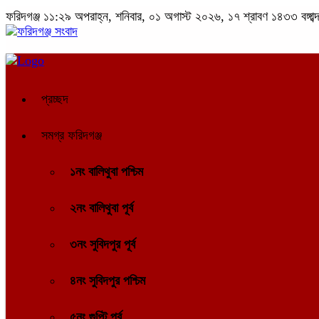
ফরিদগঞ্জ
১১:২৯ অপরাহ্ন, শনিবার, ০১ অগাস্ট ২০২৬, ১৭ শ্রাবণ ১৪৩৩ বঙ্গাব্
প্রচ্ছদ
সমগ্র ফরিদগঞ্জ
১নং বালিথুবা পশ্চিম
২নং বালিথুবা পূর্ব
৩নং সুবিদপুর পূর্ব
৪নং সুবিদপুর পশ্চিম
৫নং গুপ্টি পূর্ব