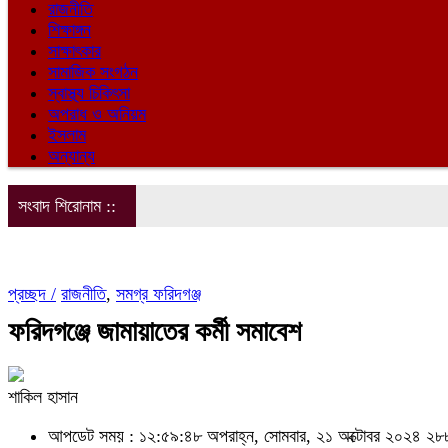
রাজনীতি
শিক্ষাঙ্গন
সাক্ষাৎকার
সামাজিক সংগঠন
স্বাস্থ্য চিকিৎসা
অপরাধ ও অনিয়ম
ইসলাম
অন্যান্য
সংবাদ শিরোনাম ::
প্রচ্ছদ /
রাজনীতি
,
সমগ্র ফরিদগঞ্জ
ফরিদগঞ্জে জামায়াতের কর্মী সমাবেশ
শাকিল হাসান
আপডেট সময় : ১২:৫৯:৪৮ অপরাহ্ন, সোমবার, ২১ অক্টোবর ২০২৪
২৮৮