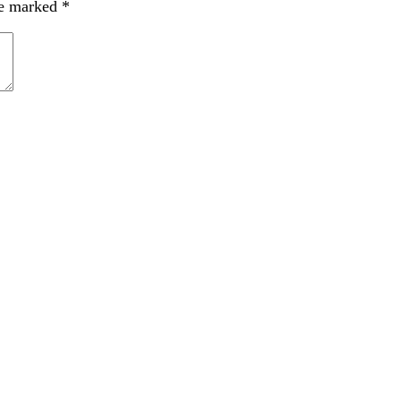
re marked
*