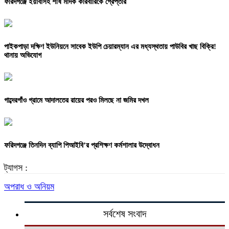
ফরিদগঞ্জে ইয়াবাসহ শীর্ষ মাদক কারবারিকে গ্রেপ্তার
পাইকপাড়া দক্ষিণ ইউনিয়নে সাবেক ইউপি চেয়ারম্যান এর মধ্যস্থতায় পাউবির খাছ বিক্রি!
থানায় অভিযোগ
গাব্দেরগাঁও গ্রামে আদালতের রায়ের পরও মিলছে না জমির দখল
ফরিদগঞ্জে তিনদিন ব্যাপি পিআইবি’র প্রশিক্ষণ কর্মশালার উদ্বোধন
ট্যাগস :
অপরাধ ও অনিয়ম
সর্বশেষ সংবাদ