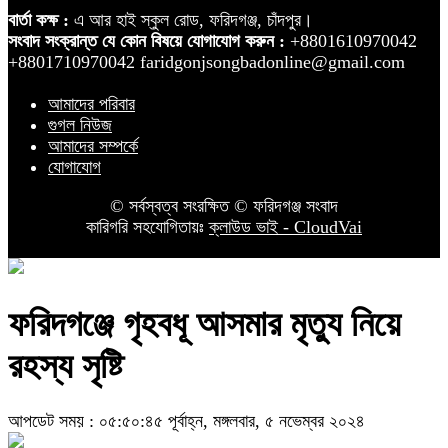
বার্তা কক্ষ :
এ আর হাই স্কুল রোড, ফরিদগঞ্জ, চাঁদপুর।
সংবাদ সংক্রান্ত যে কোন বিষয়ে যোগাযোগ করুন :
+8801610970042
+8801710970042 faridgonjsongbadonline@gmail.com
আমাদের পরিবার
গুগল নিউজ
আমাদের সম্পর্কে
যোগাযোগ
© সর্বস্বত্ব সংরক্ষিত © ফরিদগঞ্জ সংবাদ
কারিগরি সহযোগিতায়ঃ
ক্লাউড ভাই - CloudVai
ফরিদগঞ্জে গৃহবধূ আসমার মৃত্যু নিয়ে
রহস্য সৃষ্টি
আপডেট সময় : ০৫:৫০:৪৫ পূর্বাহ্ন, মঙ্গলবার, ৫ নভেম্বর ২০২৪