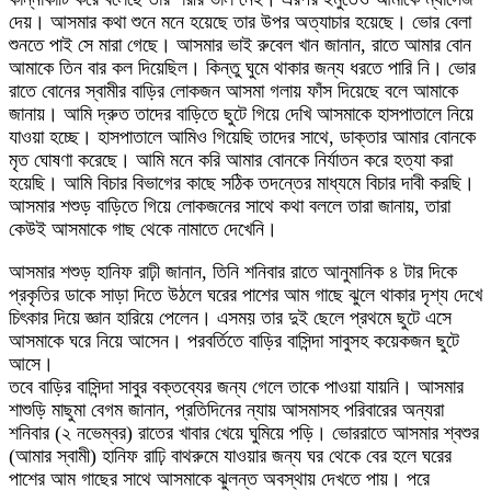
দেয়। আসমার কথা শুনে মনে হয়েছে তার উপর অত্যাচার হয়েছে। ভোর বেলা
শুনতে পাই সে মারা গেছে। আসমার ভাই রুবেল খান জানান, রাতে আমার বোন
আমাকে তিন বার কল দিয়েছিল। কিন্তু ঘুমে থাকার জন্য ধরতে পারি নি। ভোর
রাতে বোনের স্বামীর বাড়ির লোকজন আসমা গলায় ফাঁস দিয়েছে বলে আমাকে
জানায়। আমি দ্রুত তাদের বাড়িতে ছুটে গিয়ে দেখি আসমাকে হাসপাতালে নিয়ে
যাওয়া হচ্ছে। হাসপাতালে আমিও গিয়েছি তাদের সাথে, ডাক্তার আমার বোনকে
মৃত ঘোষণা করেছে। আমি মনে করি আমার বোনকে নির্যাতন করে হত্যা করা
হয়েছি। আমি বিচার বিভাগের কাছে সঠিক তদন্তের মাধ্যমে বিচার দাবী করছি।
আসমার শশুড় বাড়িতে গিয়ে লোকজনের সাথে কথা বললে তারা জানায়, তারা
কেউই আসমাকে গাছ থেকে নামাতে দেখেনি।
আসমার শশুড় হানিফ রাঢ়ী জানান, তিনি শনিবার রাতে আনুমানিক ৪ টার দিকে
প্রকৃতির ডাকে সাড়া দিতে উঠলে ঘরের পাশের আম গাছে ঝুলে থাকার দৃশ্য দেখে
চিৎকার দিয়ে জ্ঞান হারিয়ে পেলেন। এসময় তার দুই ছেলে প্রথমে ছুটে এসে
আসমাকে ঘরে নিয়ে আসেন। পরবর্তিতে বাড়ির বাসিন্দা সাবুসহ কয়েকজন ছুটে
আসে।
তবে বাড়ির বাসিন্দা সাবুর বক্তব্যের জন্য গেলে তাকে পাওয়া যায়নি। আসমার
শাশুড়ি মাছুমা বেগম জানান, প্রতিদিনের ন্যায় আসমাসহ পরিবারের অন্যরা
শনিবার (২ নভেম্বর) রাতের খাবার খেয়ে ঘুমিয়ে পড়ি। ভোররাতে আসমার শ্বশুর
(আমার স্বামী) হানিফ রাঢ়ি বাথরুমে যাওয়ার জন্য ঘর থেকে বের হলে ঘরের
পাশের আম গাছের সাথে আসমাকে ঝুলন্ত অবস্থায় দেখতে পায়। পরে