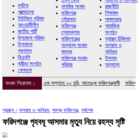
তথ্য কোষ
সাহিত্য ও সাংস্কৃ
দূর্ঘটনা
নাগরিক সংবাদ
রাজনীতি
আত্মহত্যা
ফরিদগঞ্জ
শিক্ষাঙ্গন
ইউনিয়ন পরিষদ
পৌরসভা
সাক্ষাৎকার
আওয়ামীলীগ
ফরিদগঞ্জ
সামাজিক
জাতীয় পার্টি
প্রেসক্লাব
সংগঠন
উপজেলা পরিষদ
ফরিদগঞ্জের
স্বাস্থ্য চিকিৎসা
উপজেলা
অন্যান্য সংবাদ
অপরাধ ও
প্রশাসন
মাধ্যম
অনিয়ম
বিএনপি
ফরিদগঞ্জ সংবাদ
ইসলাম
ক্রীড়া সংগঠন
পরিবার
অন্যান্য
খেলাধুলা
মের আত্মপ্রকাশ
সংবাদ শিরোনাম ::
এক সপ্তাহে ২০ চুরি, আতঙ্কে ফরিদগঞ্জবাসী
ফরিদগঞ্জে ইয়া
প্রচ্ছদ /
অপরাধ ও অনিয়ম
,
সমগ্র ফরিদগঞ্জ
,
সর্বশেষ
ফরিদগঞ্জে গৃহবধূ আসমার মৃত্যু নিয়ে রহস্য সৃষ্টি