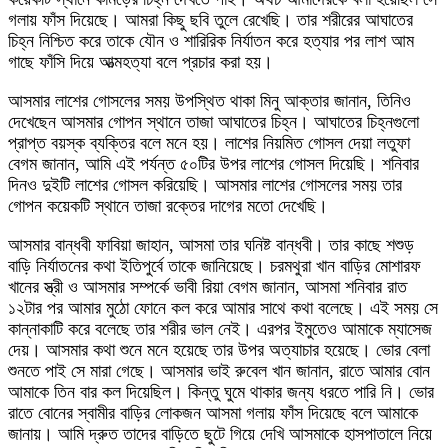
গলায় ফাঁস দিয়েছে। আমরা কিছু ছবি তুলে রেখেছি। তার শরীরের আঘাতের
চিহ্ন নিশ্চিত করে তাকে যৌন ও শারিরিক নির্যাতন করে হত্যার পর লাশ আম
গাছে ফাঁসি দিয়ে আত্মহত্যা বলে প্রচার করা হয়।
আসমার লাশের গোসলের সময় উপস্থিত থাকা মিনু আক্তার জানান, তিনিও
দেখেছেন আসমার গোপন স্থানে তাজা আঘাতের চিহ্ন। আঘাতের চিহ্নগুলো
প্রাপ্ত বয়স্ক ব্যক্তির বলে মনে হয়। লাশের নিয়মিত গোসল দেয়া লতুফা
বেগম জানান, আমি এই পর্যন্ত ৫০টির উপর লাশের গোসল দিয়েছি। শনিবার
দিনও দুইটি লাশের গোসল করিয়েছি। আসমার লাশের গোসলের সময় তার
গোপন কয়েকটি স্থানে তাজা রক্তের দাগের মতো দেখেছি।
আসমার বান্ধবী ফাবিয়া জাহান, আসমা তার ঘনিষ্ট বান্ধবী। তার কাছে শশুড়
বাড়ি নির্যাতনের কথা ইতিপুর্বে তাকে জানিয়েছে। চরমথুরা খান বাড়ির মোশারফ
খানের স্ত্রী ও আসমার সম্পর্কে ভাবী রিয়া বেগম জানান, আসমা শনিবার রাত
১২টার পর আমার মুঠো ফোনে কল করে আমার সাথে কথা বলেছে। এই সময় সে
কান্নাকাটি করে বলেছে তার শরীর ভাল নেই। এরপর ইমুতেও আমাকে ম্যাসেজ
দেয়। আসমার কথা শুনে মনে হয়েছে তার উপর অত্যাচার হয়েছে। ভোর বেলা
শুনতে পাই সে মারা গেছে। আসমার ভাই রুবেল খান জানান, রাতে আমার বোন
আমাকে তিন বার কল দিয়েছিল। কিন্তু ঘুমে থাকার জন্য ধরতে পারি নি। ভোর
রাতে বোনের স্বামীর বাড়ির লোকজন আসমা গলায় ফাঁস দিয়েছে বলে আমাকে
জানায়। আমি দ্রুত তাদের বাড়িতে ছুটে গিয়ে দেখি আসমাকে হাসপাতালে নিয়ে