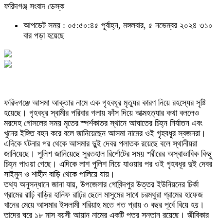
ফরিদগঞ্জ সংবাদ ডেস্ক
আপডেট সময় : ০৫:৫০:৪৫ পূর্বাহ্ন, মঙ্গলবার, ৫ নভেম্বর ২০২৪
৩১০
বার পড়া হয়েছে
ফরিদগঞ্জে আসমা আক্তার নামে এক গৃহবধূর মৃত্যুর কারণ নিয়ে রহস্যের সৃষ্টি
হয়েছে। গৃহবধূর স্বামীর পরিবার গলায় ফাঁস দিয়ে আত্মহত্যার কথা বললেও
মরদেহ গোসলের সময় মৃতের স্পর্শকাতর স্থানে আঘাতের চিহ্ন নির্যাতন এবং
খুনের ইঙ্গিত বহন করে বলে জানিয়েছেন আসমা নামের ওই গৃৃহবধূর স্বজনরা।
এদিকে ঘটনার পর থেকে আসমার দুুই দেবর পলাতক রয়েছে বলে স্থানীয়রা
জানিয়েছে। পুলিশ জানিয়েছে সুরতহাল রির্পোটের সময় শরীরের অস্বাভাবিক কিছু
চিহ্ন পাওয়া গেছে। এদিকে লাশ পুলিশ নিয়ে যাওয়ার পর ওই গৃহবধূর দুই দেবর
সাইমুন ও শাহীন বাড়ি থেকে পালিয়ে যায়।
তথ্য অনুসন্ধানে জানা যায়, উপজেলার গোবিন্দপুর উত্তর ইউনিয়নের চির্কা
গ্রামের রাঢ়ি বাড়ির হানিফ রাঢ়ির ছেলে মাসুমের সাথে চরমথুরা গ্রামের হাফেজ
খানের মেয়ে আসমার ইসলামী শরিয়াহ মতে গত প্রায় ৩ বছর পূর্বে বিয়ে হয়।
তাদের ঘরে ১৮ মাস বয়সী আয়ান নামের একটি পুত্র সন্তান রয়েছে। জীবিকার