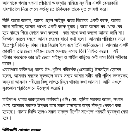
আসমাকে গলায় ওড়না পেঁচানো অবস্থায় নামিয়ে স্থানীয় একটি বেসরকারি
হাসপাতালে নিয়ে গেলে কর্তব্যরত চিকিৎসক তাকে মৃত ঘোষণা করে।
তিনি আরো জানান, আমার ছেলে সাইমুন ঘরের ভিতরের একটি কক্ষে, আমার
সাথে নাতিসহ আসমা পাশের একটি কক্ষে ঘুমায়। রাতে আসমা ঘর থেকে বের
হয়ে বাইরে গিয়ে ফোনে কথা বলতো। কার সাথে কথা বলতো আমরা জানি না।
জিজ্ঞাসা করলে বলতো আমার ছেলের সাথে কথা বলে। আসমার পরিবারের সাথে
ইতোপূর্বে বিভিন্ন বিষয় নিয়ে বিরোধ ছিল বলে তিনি জানিয়েছেন। আসমার একটি
মোবাইল তার ছেলে সাইমন ভেঙ্গে ফেলছে বলেও তিনি নিশ্চিত করেন। এই
ঘটনার পরথেকে তার দুই ছেলে সাইমুন ও শাহীন বাড়িতে নেই বলে তিনি স্বীকার
করেন।
এব্যাপারে ফরিদগঞ্জ থানার উপ-পুলিশ পরিদর্শক (এসআই) ইসমাইল হোসেন
বলেন, আসমার মরদেহ সুরতহাল করার সময়ে আমার সঙ্গীয় নারী পুলিশ সদস্যসহ
অন্যরা আসমার শরীরের কিছু লালচে চিহ্ন থাকার কথা জানান। আমি এগুলো
সুরতহাল প্রতিবেদনে উল্লেখ করেছি।
ফরিদগঞ্জ থানার ভারপ্রাপ্ত কর্মকর্তা (ওসি) মো. হানিফ সরকার বলেন, সংবাদ
পেয়ে আসমার মরদেহ উদ্ধার করে ময়না তদন্তের জন্য চাঁদপুর প্রেরণ করা
হয়েছে। থানায় জিডি হলেও ময়না তদন্ত রির্পোট সাপেক্ষে পরবর্তী ব্যবস্থা নেয়া
হবে।
নিউজটি শেয়ার করুন