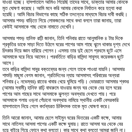
যাওয়া হচ্ছে। হাসপাতালে আমিও গিয়েছি তাদের সাথে, ডাক্তার আমার বোনকে
মৃত ঘোষণা করেছে। আমি মনে করি আমার বোনকে নির্যাতন করে হত্যা করা
হয়েছি। আমি বিচার বিভাগের কাছে সঠিক তদন্তের মাধ্যমে বিচার দাবী করছি।
আসমার শশুড় বাড়িতে গিয়ে লোকজনের সাথে কথা বললে তারা জানায়, তারা
কেউই আসমাকে গাছ থেকে নামাতে দেখেনি।
আসমার শশুড় হানিফ রাঢ়ী জানান, তিনি শনিবার রাতে আনুমানিক ৪ টার দিকে
প্রকৃতির ডাকে সাড়া দিতে উঠলে ঘরের পাশের আম গাছে ঝুলে থাকার দৃশ্য দেখে
চিৎকার দিয়ে জ্ঞান হারিয়ে পেলেন। এসময় তার দুই ছেলে প্রথমে ছুটে এসে
আসমাকে ঘরে নিয়ে আসেন। পরবর্তিতে বাড়ির বাসিন্দা সাবুসহ কয়েকজন ছুটে
আসে।
তবে বাড়ির বাসিন্দা সাবুর বক্তব্যের জন্য গেলে তাকে পাওয়া যায়নি। আসমার
শাশুড়ি মাছুমা বেগম জানান, প্রতিদিনের ন্যায় আসমাসহ পরিবারের অন্যরা
শনিবার (২ নভেম্বর) রাতের খাবার খেয়ে ঘুমিয়ে পড়ি। ভোররাতে আসমার শ্বশুর
(আমার স্বামী) হানিফ রাঢ়ি বাথরুমে যাওয়ার জন্য ঘর থেকে বের হলে ঘরের
পাশের আম গাছের সাথে আসমাকে ঝুলন্ত অবস্থায় দেখতে পায়। পরে
আসমাকে গলায় ওড়না পেঁচানো অবস্থায় নামিয়ে স্থানীয় একটি বেসরকারি
হাসপাতালে নিয়ে গেলে কর্তব্যরত চিকিৎসক তাকে মৃত ঘোষণা করে।
তিনি আরো জানান, আমার ছেলে সাইমুন ঘরের ভিতরের একটি কক্ষে, আমার
সাথে নাতিসহ আসমা পাশের একটি কক্ষে ঘুমায়। রাতে আসমা ঘর থেকে বের
হয়ে বাইরে গিয়ে ফোনে কথা বলতো। কার সাথে কথা বলতো আমরা জানি না।