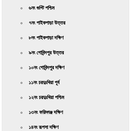
৬নং গুপ্টি পশ্চিম
৭নং পাইকপাড়া উত্তর
৮নং পাইকপাড়া দক্ষিণ
৯নং গোবিন্দপুর উত্তর
১০নং গোবিন্দপুর দক্ষিণ
১১নং চরদুঃখিয়া পূর্ব
১২নং চরদুঃখিয়া পশ্চিম
১৩নং ফরিদ্গঞ্জ দক্ষিণ
১৪নং রূপসা দক্ষিণ