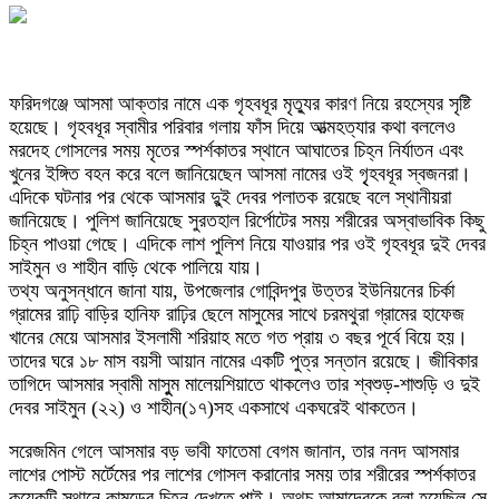
ফরিদগঞ্জে আসমা আক্তার নামে এক গৃহবধূর মৃত্যুর কারণ নিয়ে রহস্যের সৃষ্টি
হয়েছে। গৃহবধূর স্বামীর পরিবার গলায় ফাঁস দিয়ে আত্মহত্যার কথা বললেও
মরদেহ গোসলের সময় মৃতের স্পর্শকাতর স্থানে আঘাতের চিহ্ন নির্যাতন এবং
খুনের ইঙ্গিত বহন করে বলে জানিয়েছেন আসমা নামের ওই গৃৃহবধূর স্বজনরা।
এদিকে ঘটনার পর থেকে আসমার দুুই দেবর পলাতক রয়েছে বলে স্থানীয়রা
জানিয়েছে। পুলিশ জানিয়েছে সুরতহাল রির্পোটের সময় শরীরের অস্বাভাবিক কিছু
চিহ্ন পাওয়া গেছে। এদিকে লাশ পুলিশ নিয়ে যাওয়ার পর ওই গৃহবধূর দুই দেবর
সাইমুন ও শাহীন বাড়ি থেকে পালিয়ে যায়।
তথ্য অনুসন্ধানে জানা যায়, উপজেলার গোবিন্দপুর উত্তর ইউনিয়নের চির্কা
গ্রামের রাঢ়ি বাড়ির হানিফ রাঢ়ির ছেলে মাসুমের সাথে চরমথুরা গ্রামের হাফেজ
খানের মেয়ে আসমার ইসলামী শরিয়াহ মতে গত প্রায় ৩ বছর পূর্বে বিয়ে হয়।
তাদের ঘরে ১৮ মাস বয়সী আয়ান নামের একটি পুত্র সন্তান রয়েছে। জীবিকার
তাগিদে আসমার স্বামী মাসুুম মালেয়শিয়াতে থাকলেও তার শ্বশুড়-শাশুড়ি ও দুই
দেবর সাইমুন (২২) ও শাহীন(১৭)সহ একসাথে একঘরেই থাকতেন।
সরেজমিন গেলে আসমার বড় ভাবী ফাতেমা বেগম জানান, তার ননদ আসমার
লাশের পোস্ট মর্টেমের পর লাশের গোসল করানোর সময় তার শরীরের স্পর্শকাতর
কয়েকটি স্থানে কামড়ের চিহ্ন দেখতে পাই। অথচ আমাদেরকে বলা হয়েছিল সে