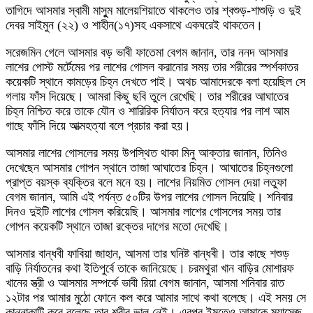
তাগিদে আসমার স্বামী মাসুুম মালেয়শিয়াতে থাকলেও তার শ্বশুড়-শাশুড়ি ও দুই
দেবর সাইমুন (২২) ও শাহীন(১৭)সহ একসাথে একঘরেই থাকতেন।
সরেজমিন গেলে আসমার বড় ভাবী ফাতেমা বেগম জানান, তার ননদ আসমার
লাশের পোস্ট মর্টেমের পর লাশের গোসল করানোর সময় তার শরীরের স্পর্শকাতর
কয়েকটি স্থানে কামড়ের চিহ্ন দেখতে পাই। অথচ আমাদেরকে বলা হয়েছিল সে
গলায় ফাঁস দিয়েছে। আমরা কিছু ছবি তুলে রেখেছি। তার শরীরের আঘাতের
চিহ্ন নিশ্চিত করে তাকে যৌন ও শারিরিক নির্যাতন করে হত্যার পর লাশ আম
গাছে ফাঁসি দিয়ে আত্মহত্যা বলে প্রচার করা হয়।
আসমার লাশের গোসলের সময় উপস্থিত থাকা মিনু আক্তার জানান, তিনিও
দেখেছেন আসমার গোপন স্থানে তাজা আঘাতের চিহ্ন। আঘাতের চিহ্নগুলো
প্রাপ্ত বয়স্ক ব্যক্তির বলে মনে হয়। লাশের নিয়মিত গোসল দেয়া লতুফা
বেগম জানান, আমি এই পর্যন্ত ৫০টির উপর লাশের গোসল দিয়েছি। শনিবার
দিনও দুইটি লাশের গোসল করিয়েছি। আসমার লাশের গোসলের সময় তার
গোপন কয়েকটি স্থানে তাজা রক্তের দাগের মতো দেখেছি।
আসমার বান্ধবী ফাবিয়া জাহান, আসমা তার ঘনিষ্ট বান্ধবী। তার কাছে শশুড়
বাড়ি নির্যাতনের কথা ইতিপুর্বে তাকে জানিয়েছে। চরমথুরা খান বাড়ির মোশারফ
খানের স্ত্রী ও আসমার সম্পর্কে ভাবী রিয়া বেগম জানান, আসমা শনিবার রাত
১২টার পর আমার মুঠো ফোনে কল করে আমার সাথে কথা বলেছে। এই সময় সে
কান্নাকাটি করে বলেছে তার শরীর ভাল নেই। এরপর ইমুতেও আমাকে ম্যাসেজ