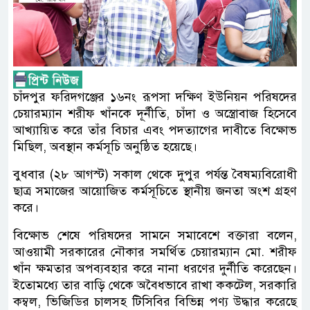
চাঁদপুর ফরিদগঞ্জের ১৬নং রূপসা দক্ষিণ ইউনিয়ন পরিষদের
চেয়ারম্যান শরীফ খাঁনকে দূর্নীতি, চাঁদা ও অস্ত্রোবাজ হিসেবে
আখ্যায়িত করে তাঁর বিচার এবং পদত্যাগের দাবীতে বিক্ষোভ
মিছিল, অবস্থান কর্মসূচি অনুষ্ঠিত হয়েছে।
বুধবার (২৮ আগস্ট) সকাল থেকে দুপুর পর্যন্ত বৈষম্যবিরোধী
ছাত্র সমাজের আয়োজিত কর্মসূচিতে স্থানীয় জনতা অংশ গ্রহণ
করে।
বিক্ষোভ শেষে পরিষদের সামনে সমাবেশে বক্তারা বলেন,
আওয়ামী সরকারের নৌকার সমর্থিত চেয়ারম্যান মো. শরীফ
খাঁন ক্ষমতার অপব্যবহার করে নানা ধরণের দুর্নীতি করেছেন।
ইতোমধ্যে তার বাড়ি থেকে অবৈধভাবে রাখা ককটেল, সরকারি
কম্বল, ভিজিডির চালসহ টিসিবির বিভিন্ন পণ্য উদ্ধার করেছে