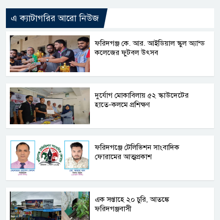
এ ক্যাটাগরির আরো নিউজ
ফরিদগঞ্জ কে. আর. আইডিয়াল স্কুল অ্যান্ড
কলেজের ফুটবল উৎসব
দুর্যোগ মোকাবিলায় ৫২ স্কাউদেটের
হাতে-কলমে প্রশিক্ষণ
ফরিদগঞ্জে টেলিভিশন সাংবাদিক
ফোরামের আত্মপ্রকাশ
এক সপ্তাহে ২০ চুরি, আতঙ্কে
ফরিদগঞ্জবাসী