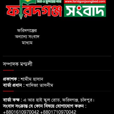
পাউবির খাছ বিক্রি! থানায়
অভিযোগ
গাব্দেরগাঁও গ্রামে আদালতের রায়ের
পরও মিলছে না জমির দখল
ফরিদগঞ্জের
অন্যান্য সংবাদ
মাধ্যম
ফরিদগঞ্জে তিনদিন ব্যাপি
পিআইবি’র প্রশিক্ষণ কর্মশালার
উদ্বোধন
সম্পাদক মন্ডলী
ফরিদগঞ্জে সরকারি সম্পত্তি দখল
প্রকাশক :
শামীম হাসান
করে ভবণ নির্মাণের অভিযোগ
বার্তা প্রধান :
খাদিজা তাসনীম
১২ বছর পালিয়েও চাকরি বহাল!
বার্তা কক্ষ :
এ আর হাই স্কুল রোড, ফরিদগঞ্জ, চাঁদপুর।
ফরিদগঞ্জে মাদ্রাসা সুপারের
সংবাদ সংক্রান্ত যে কোন বিষয়ে যোগাযোগ করুন :
নজিরবিহীন জালিয়াতি
+8801610970042 +8801710970042