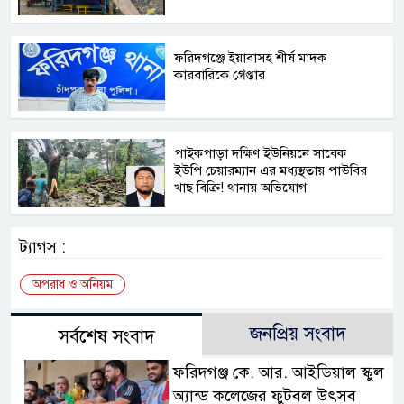
ফরিদগঞ্জে ইয়াবাসহ শীর্ষ মাদক
কারবারিকে গ্রেপ্তার
পাইকপাড়া দক্ষিণ ইউনিয়নে সাবেক
ইউপি চেয়ারম্যান এর মধ্যস্থতায় পাউবির
খাছ বিক্রি! থানায় অভিযোগ
ট্যাগস :
অপরাধ ও অনিয়ম
জনপ্রিয় সংবাদ
সর্বশেষ সংবাদ
ফরিদগঞ্জ কে. আর. আইডিয়াল স্কুল
অ্যান্ড কলেজের ফুটবল উৎসব