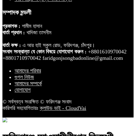
সম্পাদক মন্ডলী
প্রকাশক :
শামীম হাসান
বার্তা প্রধান :
খাদিজা তাসনীম
বার্তা কক্ষ :
এ আর হাই স্কুল রোড, ফরিদগঞ্জ, চাঁদপুর।
সংবাদ সংক্রান্ত যে কোন বিষয়ে যোগাযোগ করুন :
+8801610970042
+8801710970042 faridgonjsongbadonline@gmail.com
আমাদের পরিবার
গুগল নিউজ
আমাদের সম্পর্কে
যোগাযোগ
© সর্বস্বত্ব সংরক্ষিত © ফরিদগঞ্জ সংবাদ
কারিগরি সহযোগিতায়ঃ
ক্লাউড ভাই - CloudVai