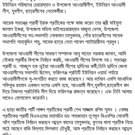
ইউনিয়ন পরিষদের চেয়ারম্যান ও উপজেলা আওয়ামীলীগ, ইউনিয়ন আওয়ামী
লীগ, যুবলীগ, ছাত্রলীগের নেতাকর্মীরা।
আরেক স্বতন্ত্র প্রার্থী ট্রাক প্রতীকের পক্ষে কাজ করেন তার স্ত্রী মাইমুনা
জালাল ইকরা, উপজেলা মহিলা ভাইসচেয়ারম্যান মাজুদা বেগম, উপজেলা
আওয়ামীলীগের সহ-সভাপতি লোকমান তালুকদার, পৌর ছাত্রলীগের সাবেক
সভাপতি সাহাবুদ্দিন শাবু, সাবেক ছাত্র নেতা পাবেল পাটোয়ারীসহ প্রমুখ।
উপজেলা আওয়ামী লীগের সাধারণ সম্পাদক আবু সাহেদ সরকার জানান, আমি
নৌকার প্রার্থীর বিপক্ষে নির্বাচন করছি, আওয়ামী লীগের বিপক্ষে নয়। স্বতন্ত্র
প্রার্থী ড. শামছুল হক ভুইয়া আওয়ামী লীগের দুর্দিনের কর্মী,তিনি দুর্দিনে জেলা
আওয়ালীগের সভাপতি ছিলেন, ফরিদগঞ্জ প্রতিটি ইউনিয়ন ওয়ার্ড পর্যায়ে
আওয়ামীলীগকে সু-সংগঠিত করতে কাজ করেছেন। আর বর্তমান এমপি সাংবাদিক
শফিকুর রহমান একজন দলের এমপি হয়ে, আওয়ামী লীগ,যুবলীগ,ছাত্রলীগ বাদ
দিয়ে নিজস্ব প্রতিনিধি লীগ দিয়ে ফরিদগঞ্জ রাজত্ব করেছেন। এবং তিনি আমার
সাথেও যোগাযোগ করেননি।
এ ছাড়া জাতীয় পার্টি লাঙ্গল প্রতীকের প্রার্থী শেখ সাজ্জাদ রশিদ সুমন । নোঙ্গর
প্রতীকের প্রার্থী বিএনএমের মহাসচিব ডাঃ শাহজাহান তৃণমূল বিএনপির সোনালী
আঁশ প্রতীকে নির্বাচন করছেন আব্দুল কাদের তালুকদার, ফুলের মালা প্রতীক নিয়ে
মাঠে আছেন বাকি বিল্লাহ মিশকাত চৌধুরী, আম প্রতীকে নির্বাচন করছেন আব্দুল
গনি।