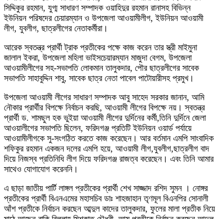
সিদ্দিকুর রহমান, যুগ্ম সাধারণ সম্পাদক ওয়াহিদুর রহমান রানাসহ বিভিন্ন
ইউনিয়ন পরিষদের চেয়ারম্যান ও উপজেলা আওয়ামীলীগ, ইউনিয়ন আওয়ামী
লীগ, যুবলীগ, ছাত্রলীগের নেতাকর্মীরা।
আরেক স্বতন্ত্র প্রার্থী ট্রাক প্রতীকের পক্ষে কাজ করেন তার স্ত্রী মাইমুনা
জালাল ইকরা, উপজেলা মহিলা ভাইসচেয়ারম্যান মাজুদা বেগম, উপজেলা
আওয়ামীলীগের সহ-সভাপতি লোকমান তালুকদার, পৌর ছাত্রলীগের সাবেক
সভাপতি সাহাবুদ্দিন শাবু, সাবেক ছাত্র নেতা পাবেল পাটোয়ারীসহ প্রমুখ।
উপজেলা আওয়ামী লীগের সাধারণ সম্পাদক আবু সাহেদ সরকার জানান, আমি
নৌকার প্রার্থীর বিপক্ষে নির্বাচন করছি, আওয়ামী লীগের বিপক্ষে নয়। স্বতন্ত্র
প্রার্থী ড. শামছুল হক ভুইয়া আওয়ামী লীগের দুর্দিনের কর্মী,তিনি দুর্দিনে জেলা
আওয়ালীগের সভাপতি ছিলেন, ফরিদগঞ্জ প্রতিটি ইউনিয়ন ওয়ার্ড পর্যায়ে
আওয়ামীলীগকে সু-সংগঠিত করতে কাজ করেছেন। আর বর্তমান এমপি সাংবাদিক
শফিকুর রহমান একজন দলের এমপি হয়ে, আওয়ামী লীগ,যুবলীগ,ছাত্রলীগ বাদ
দিয়ে নিজস্ব প্রতিনিধি লীগ দিয়ে ফরিদগঞ্জ রাজত্ব করেছেন। এবং তিনি আমার
সাথেও যোগাযোগ করেননি।
এ ছাড়া জাতীয় পার্টি লাঙ্গল প্রতীকের প্রার্থী শেখ সাজ্জাদ রশিদ সুমন । নোঙ্গর
প্রতীকের প্রার্থী বিএনএমের মহাসচিব ডাঃ শাহজাহান তৃণমূল বিএনপির সোনালী
আঁশ প্রতীকে নির্বাচন করছেন আব্দুল কাদের তালুকদার, ফুলের মালা প্রতীক নিয়ে