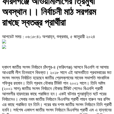
ফরিদগঞ্জে আওয়ামীলীগের ত্রিমুখী
অবস্থান।। নির্বাচনী মাঠ সরগরম
রাখছে স্বতন্ত্র প্রার্থীরা
আপডেট সময় : ০৬:১৮:৪১ অপরাহ্ন, শুক্রবার, ৫ জানুয়ারী ২০২৪
দ্বাদশ জাতীয় সংসদ নির্বাচনে চাঁদপুর-৪ (ফরিদগঞ্জ) আসনে বিএনপি না আসায়
আওয়ামী লীগ তিনভাগে বিভক্ত। ২০১৮ সালে এই আসনটিতে প্রথমবারের মত
সংসদ সদস্য নির্বাচিত হয়েছেন জাতীয় প্রেসক্লাবের সাবেক সভাপতি সাংবাদিক
শফিকুর রহমান। তিনি প্রথম নৌকার টিকিট পান ২০০১ সালে। তিনি অষ্টম
(২০০১ সাল) জাতীয় সংসদ নির্বাচনে নৌকার টিকিট পেলেও বিএনপি প্রার্থী
আলমগীর হায়দারের কাছে পরাজিত হন। একই ঘটনার পুনরাবৃত্তি ঘটে পরের
নির্বাচনেও। সেবার নবম জাতীয় নির্বাচনে বিএনপির প্রার্থী লায়ন হারুন অর রশিদ
এর কাছে পরাজিত হন তিনি। পরের বার দশম জাতীয় সংসদ নির্বাচনে তিনি প্রার্থী
হননি। সর্বশেষ একাদশ জাতীয় সংসদ নির্বাচনে বিএনপির প্রার্থী এম এ হান্নানের