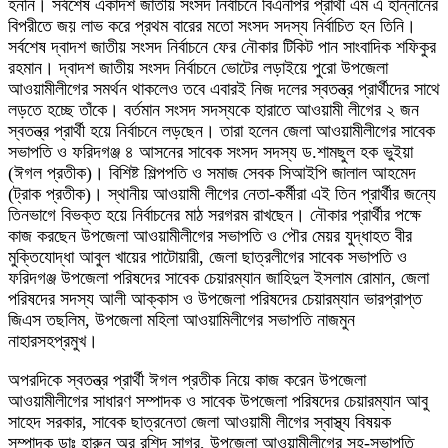
হননি। সর্বশেষ একাদশ জাতীয় সংসদ নির্বাচনে বিএনপির প্রার্থী এম এ হান্নানের
বিপরীতে জয় লাভ করে প্রথম বারের মতো সংসদ সদস্য নির্বাচিত হন তিনি।
সর্বশেষ দ্বাদশ জাতীয় সংসদ নির্বাচনে ফের নৌকার টিকিট পান সাংবাদিক শফিকুর
রহমান। দ্বাদশ জাতীয় সংসদ নির্বাচনে ভোটের লড়াইয়ে পুরো উপজেলা
আওয়ামীলীগের সমর্থন থাকলেও তবে এবারই নিজ দলের স্বতন্ত্র প্রার্থীদের সাথে
লড়তে হচ্ছে তাঁকে। বর্তমান সংসদ সদস্যকে হারাতে আওয়ামী লীগের ২ জন
স্বতন্ত্র প্রার্থী হয়ে নির্বাচনে লড়ছেন। তারা হলেন জেলা আওয়ামীলীগের সাবেক
সভাপতি ও ফরিদগঞ্জ ৪ আসনের সাবেক সংসদ সদস্য ড.শামছুল হক ভুইয়া
(ঈগল প্রতীক)। বিশিষ্ট শিল্পপতি ও সমাজ সেবক সিআইপি জালাল আহমেদ
(ট্রাক প্রতীক)। স্থানীয় আওয়ামী লীগের নেতা-কর্মীরা এই তিন প্রার্থীর জন্যে
তিনভাগে বিভক্ত হয়ে নির্বাচনের মাঠ সরগরম রাখছেন। নৌকার প্রার্থীর পক্ষে
কাজ করছেন উপজেলা আওয়ামীলীগের সভাপতি ও পৌর মেয়র যুদ্ধাহত বীর
মুক্তিযোদ্ধা আবুল খায়ের পাটোয়ারী, জেলা ছাত্রলীগের সাবেক সভাপতি ও
ফরিদগঞ্জ উপজেলা পরিষদের সাবেক চেয়ারম্যান জাহিদুল ইসলাম রোমান, জেলা
পরিষদের সদস্য আলী আক্কাস ও উপজেলা পরিষদের চেয়ারম্যান ভারপ্রাপ্ত
জিএস তছলিম, উপজেলা মহিলা আওয়ামিলীগের সভাপতি নাজমুন
নাহারসহপ্রমুখ।
অপরদিকে স্বতন্ত্র প্রার্থী ঈগল প্রতীক নিয়ে কাজ করেন উপজেলা
আওয়ামীলীগের সাধারণ সম্পাদক ও সাবেক উপজেলা পরিষদের চেয়ারম্যান আবু
সাহেদ সরকার, সাবেক ছাত্রনেতা জেলা আওয়ামী লীগের স্বাস্থ্য বিষয়ক
সম্পাদক ডাঃ হারুন অর রশিদ সাগর, উপজেলা আওয়ামীলীগের সহ-সভাপতি