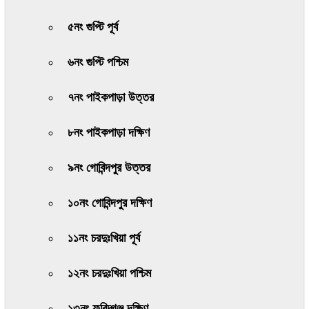
৫নং গুপ্টি পূর্ব
৬নং গুপ্টি পশ্চিম
৭নং পাইকপাড়া উত্তর
৮নং পাইকপাড়া দক্ষিণ
৯নং গোবিন্দপুর উত্তর
১০নং গোবিন্দপুর দক্ষিণ
১১নং চরদুঃখিয়া পূর্ব
১২নং চরদুঃখিয়া পশ্চিম
১৩নং ফরিদ্গঞ্জ দক্ষিণ