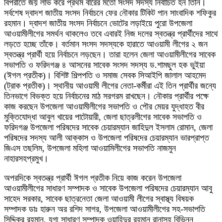
বিপরীতে জয় লাভ করে প্রথম বারের মতো সংসদ সদস্য নির্বাচিত হন তিনি।
সর্বশেষ দ্বাদশ জাতীয় সংসদ নির্বাচনে ফের নৌকার টিকিট পান সাংবাদিক শফিকুর
রহমান। দ্বাদশ জাতীয় সংসদ নির্বাচনে ভোটের লড়াইয়ে পুরো উপজেলা
আওয়ামীলীগের সমর্থন থাকলেও তবে এবারই নিজ দলের স্বতন্ত্র প্রার্থীদের সাথে
লড়তে হচ্ছে তাঁকে। বর্তমান সংসদ সদস্যকে হারাতে আওয়ামী লীগের ২ জন
স্বতন্ত্র প্রার্থী হয়ে নির্বাচনে লড়ছেন। তারা হলেন জেলা আওয়ামীলীগের সাবেক
সভাপতি ও ফরিদগঞ্জ ৪ আসনের সাবেক সংসদ সদস্য ড.শামছুল হক ভুইয়া
(ঈগল প্রতীক)। বিশিষ্ট শিল্পপতি ও সমাজ সেবক সিআইপি জালাল আহমেদ
(ট্রাক প্রতীক)। স্থানীয় আওয়ামী লীগের নেতা-কর্মীরা এই তিন প্রার্থীর জন্যে
তিনভাগে বিভক্ত হয়ে নির্বাচনের মাঠ সরগরম রাখছেন। নৌকার প্রার্থীর পক্ষে
কাজ করছেন উপজেলা আওয়ামীলীগের সভাপতি ও পৌর মেয়র যুদ্ধাহত বীর
মুক্তিযোদ্ধা আবুল খায়ের পাটোয়ারী, জেলা ছাত্রলীগের সাবেক সভাপতি ও
ফরিদগঞ্জ উপজেলা পরিষদের সাবেক চেয়ারম্যান জাহিদুল ইসলাম রোমান, জেলা
পরিষদের সদস্য আলী আক্কাস ও উপজেলা পরিষদের চেয়ারম্যান ভারপ্রাপ্ত
জিএস তছলিম, উপজেলা মহিলা আওয়ামিলীগের সভাপতি নাজমুন
নাহারসহপ্রমুখ।
অপরদিকে স্বতন্ত্র প্রার্থী ঈগল প্রতীক নিয়ে কাজ করেন উপজেলা
আওয়ামীলীগের সাধারণ সম্পাদক ও সাবেক উপজেলা পরিষদের চেয়ারম্যান আবু
সাহেদ সরকার, সাবেক ছাত্রনেতা জেলা আওয়ামী লীগের স্বাস্থ্য বিষয়ক
সম্পাদক ডাঃ হারুন অর রশিদ সাগর, উপজেলা আওয়ামীলীগের সহ-সভাপতি
সিদ্দিকুর রহমান, যুগ্ম সাধারণ সম্পাদক ওয়াহিদুর রহমান রানাসহ বিভিন্ন