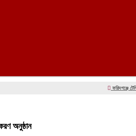
ফরিদগঞ্জে টেলিভিশন স
করণ অনুষ্ঠান