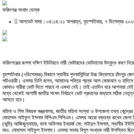
ফরিদগঞ্জ সংবাদ ডেস্ক
আপডেট সময় : ০৪:১৪:২১ অপরাহ্ন, বৃহস্পতিবার, ৭ ডিসেম্বর ২০
ফরিদগঞ্জের রূপসা দক্ষিণ ইউনিয়নে নারী ভোটারদের ভোটদানের উদ্বুদ্ধ করণ নি
বৃহষ্পতিবার (৭ডিসেম্বর) বিকালে স্থানীয় গৃদকালিন্দিয়া উচ্চ বিদ্যালয়ে চাঁদপ
পাটওয়ারী। এসময় তিনি বলেন, আমাদের পবিত্র গ্রন্থ আল কোরআন ও হাদিসে এ 
কোথাও নারীরা ভোট দিতে পারবে না একথা নেই। তাই এতদিন ধরে আপনারা যেই ক
মধ্যে থেকেই আগামী জাতীয় সংসদ নির্বাচনে ভোট প্রদানের মাধ্যমে সঠিক নেতৃ
আসতে হবে।
মহিলা ও শিশু বিষয়ক মন্ত্রনালয়, জাতীয় মহিলা সংস্থা ও উপজেলা তথ্য কেন্দ্র
মোহাম্মদ সাইফুল ইসলাম বিপিএম পিপিএম। এসময় আরো বক্তব্য রাখেন জেলা নিার
(ভুমি) আজিজুন্নাহার, থানা অফিসার ইনচার্জ মো: সাইদুল ইসলাম, স্থানীয় ইউপি চে
মাও. মোহাম্মদ সাইফুল ইসলাম। এসময় সভায় বিপুল সংখ্যক নারী উপস্থিত ছি