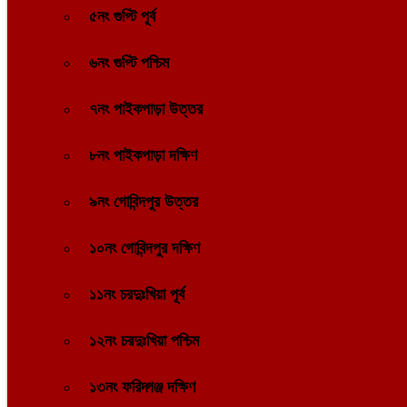
৫নং গুপ্টি পূর্ব
৬নং গুপ্টি পশ্চিম
৭নং পাইকপাড়া উত্তর
৮নং পাইকপাড়া দক্ষিণ
৯নং গোবিন্দপুর উত্তর
১০নং গোবিন্দপুর দক্ষিণ
১১নং চরদুঃখিয়া পূর্ব
১২নং চরদুঃখিয়া পশ্চিম
১৩নং ফরিদ্গঞ্জ দক্ষিণ