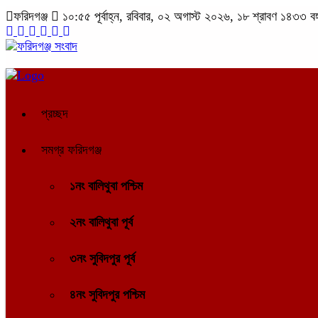
ফরিদগঞ্জ
১০:৫৫ পূর্বাহ্ন, রবিবার, ০২ অগাস্ট ২০২৬, ১৮ শ্রাবণ ১৪৩৩ বঙ্গা
প্রচ্ছদ
সমগ্র ফরিদগঞ্জ
১নং বালিথুবা পশ্চিম
২নং বালিথুবা পূর্ব
৩নং সুবিদপুর পূর্ব
৪নং সুবিদপুর পশ্চিম