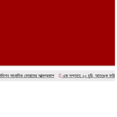
াংবাদিক ফোরামের আত্মপ্রকাশ
এক সপ্তাহে ২০ চুরি, আতঙ্কে ফরিদগঞ্জবাসী