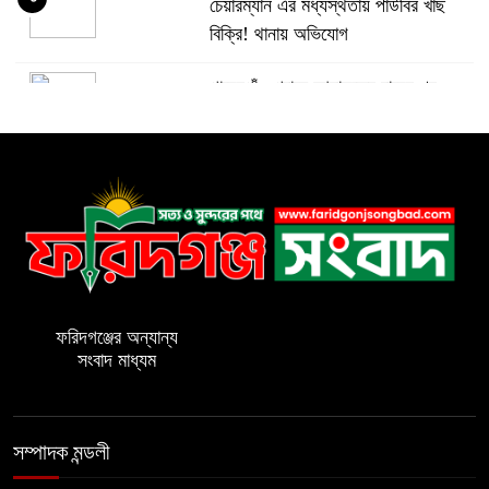
চেয়ারম্যান এর মধ্যস্থতায় পাউবির খাছ
বিক্রি! থানায় অভিযোগ
গাব্দেরগাঁও গ্রামে আদালতের রায়ের পরও
৫
মিলছে না জমির দখল
ফরিদগঞ্জে তিনদিন ব্যাপি পিআইবি’র
৬
প্রশিক্ষণ কর্মশালার উদ্বোধন
ফরিদগঞ্জে সরকারি সম্পত্তি দখল করে ভবণ
৭
নির্মাণের অভিযোগ
ফরিদগঞ্জের অন্যান্য
সংবাদ মাধ্যম
১২ বছর পালিয়েও চাকরি বহাল! ফরিদগঞ্জে
৮
মাদ্রাসা সুপারের নজিরবিহীন জালিয়াতি
সম্পাদক মন্ডলী
ফাঁকা ঘরই ছিল টার্গেট।। দক্ষিণ