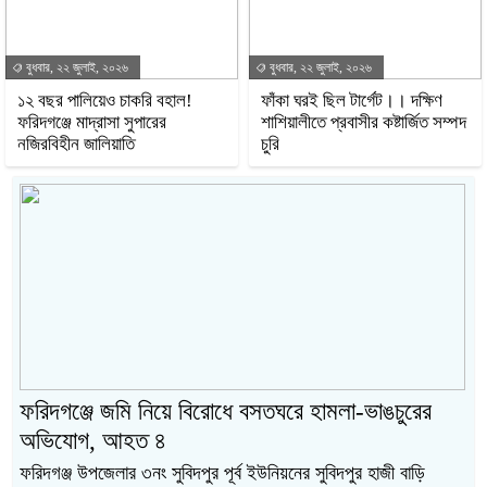
বুধবার, ২২ জুলাই, ২০২৬
বুধবার, ২২ জুলাই, ২০২৬
১২ বছর পালিয়েও চাকরি বহাল!
ফাঁকা ঘরই ছিল টার্গেট।। দক্ষিণ
ফরিদগঞ্জে মাদ্রাসা সুপারের
শাশিয়ালীতে প্রবাসীর কষ্টার্জিত সম্পদ
নজিরবিহীন জালিয়াতি
চুরি
ফরিদগঞ্জে জমি নিয়ে বিরোধে বসতঘরে হামলা-ভাঙচুরের
অভিযোগ, আহত ৪
ফরিদগঞ্জ উপজেলার ৩নং সুবিদপুর পূর্ব ইউনিয়নের সুবিদপুর হাজী বাড়ি