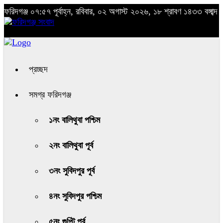
ফরিদগঞ্জ
০৭:৫৭ পূর্বাহ্ন, রবিবার, ০২ অগাস্ট ২০২৬, ১৮ শ্রাবণ ১৪৩৩ বঙ্গাব্দ
প্রচ্ছদ
সমগ্র ফরিদগঞ্জ
১নং বালিথুবা পশ্চিম
২নং বালিথুবা পূর্ব
৩নং সুবিদপুর পূর্ব
৪নং সুবিদপুর পশ্চিম
৫নং গুপ্টি পূর্ব