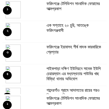
ফরিদগঞ্জে টেলিভিশন সাংবাদিক ফোরামের
আত্মপ্রকাশ
১
এক সপ্তাহে ২০ চুরি, আতঙ্কে
ফরিদগঞ্জবাসী
২
ফরিদগঞ্জে ইয়াবাসহ শীর্ষ মাদক কারবারিকে
গ্রেপ্তার
৩
পাইকপাড়া দক্ষিণ ইউনিয়নে সাবেক ইউপি
চেয়ারম্যান এর মধ্যস্থতায় পাউবির খাছ
৪
বিক্রি! থানায় অভিযোগ
গাব্দেরগাঁও গ্রামে আদালতের রায়ের পরও
মিলছে না জমির দখল
৫
ফরিদগঞ্জে টেলিভিশন সাংবাদিক ফোরামের
আত্মপ্রকাশ
১