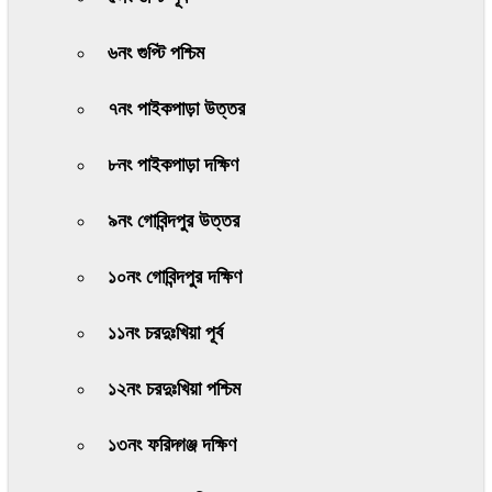
৬নং গুপ্টি পশ্চিম
৭নং পাইকপাড়া উত্তর
৮নং পাইকপাড়া দক্ষিণ
৯নং গোবিন্দপুর উত্তর
১০নং গোবিন্দপুর দক্ষিণ
১১নং চরদুঃখিয়া পূর্ব
১২নং চরদুঃখিয়া পশ্চিম
১৩নং ফরিদ্গঞ্জ দক্ষিণ