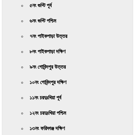
৫নং গুপ্টি পূর্ব
৬নং গুপ্টি পশ্চিম
৭নং পাইকপাড়া উত্তর
৮নং পাইকপাড়া দক্ষিণ
৯নং গোবিন্দপুর উত্তর
১০নং গোবিন্দপুর দক্ষিণ
১১নং চরদুঃখিয়া পূর্ব
১২নং চরদুঃখিয়া পশ্চিম
১৩নং ফরিদ্গঞ্জ দক্ষিণ