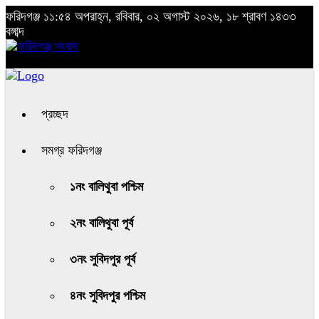
ফরিদগঞ্জ
১১:৫৪ অপরাহ্ন, রবিবার, ০২ অগাস্ট ২০২৬, ১৮ শ্রাবণ ১৪৩৩
বঙ্গাব্দ
প্রচ্ছদ
সমগ্র ফরিদগঞ্জ
১নং বালিথুবা পশ্চিম
২নং বালিথুবা পূর্ব
৩নং সুবিদপুর পূর্ব
৪নং সুবিদপুর পশ্চিম