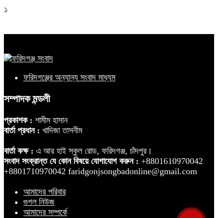
১
ফরিদগঞ্জের অন্যান্য সংবাদ মাধ্যম
সম্পাদক মন্ডলী
প্রকাশক :
শামীম হাসান
বার্তা প্রধান :
খাদিজা তাসনীম
বার্তা কক্ষ :
এ আর হাই স্কুল রোড, ফরিদগঞ্জ, চাঁদপুর।
সংবাদ সংক্রান্ত যে কোন বিষয়ে যোগাযোগ করুন :
+8801610970042
+8801710970042 faridgonjsongbadonline@gmail.com
আমাদের পরিবার
গুগল নিউজ
আমাদের সম্পর্কে