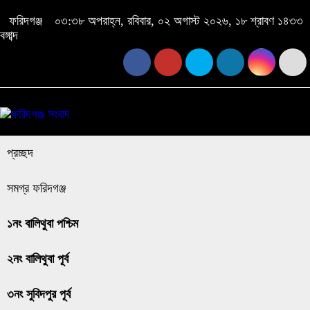
ফরিদগঞ্জ
০৩:৩৮ অপরাহ্ন, রবিবার, ০২ অগাস্ট ২০২৬, ১৮ শ্রাবণ ১৪৩৩
বঙ্গাব্দ
প্রচ্ছদ
সমগ্র ফরিদগঞ্জ
১নং বালিথুবা পশ্চিম
২নং বালিথুবা পূর্ব
৩নং সুবিদপুর পূর্ব