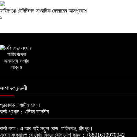
ফরিদগঞ্জে টেলিভিশন সাংবাদিক ফোরামের আত্মপ্রকাশ
১
ফরিদগঞ্জের
অন্যান্য সংবাদ
মাধ্যম
সম্পাদক মন্ডলী
প্রকাশক :
শামীম হাসান
বার্তা প্রধান :
খাদিজা তাসনীম
বার্তা কক্ষ :
এ আর হাই স্কুল রোড, ফরিদগঞ্জ, চাঁদপুর।
সংবাদ সংক্রান্ত যে কোন বিষয়ে যোগাযোগ করুন :
+8801610970042