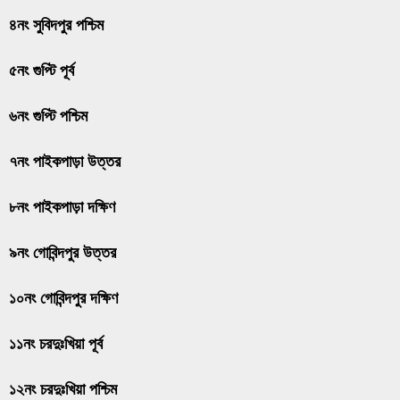
৪নং সুবিদপুর পশ্চিম
৫নং গুপ্টি পূর্ব
৬নং গুপ্টি পশ্চিম
৭নং পাইকপাড়া উত্তর
৮নং পাইকপাড়া দক্ষিণ
৯নং গোবিন্দপুর উত্তর
১০নং গোবিন্দপুর দক্ষিণ
১১নং চরদুঃখিয়া পূর্ব
১২নং চরদুঃখিয়া পশ্চিম