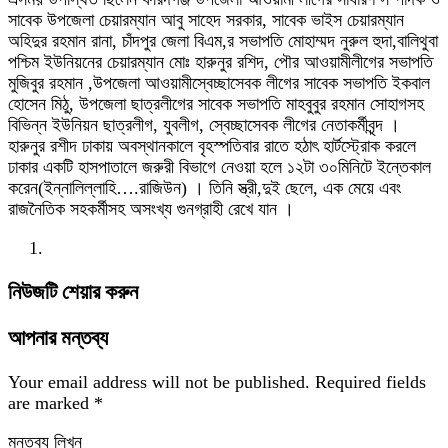
সাবেক উপজেলা চেয়ারম্যান আবু সাহেদ সরকার, সাবেক ভাইস চেয়ারম্যান
অহিদুর রহমান রানা, চাঁদপুর জেলা বিএম,র সভাপতি মোহাম্মদ নুরুল হুদা,বালিথুবা
পশ্চিম ইউনিয়নের চেয়ারম্যান মোঃ হারুনুর রশিদ, পৌর আওয়ামীলীগের সভাপতি
মুজিবুর রহমান ,উপজেলা আওয়ামীস্বেচ্ছাসেবক লীগের সাবেক সভাপতি ইকবাল
হোসেন মিঠু, উপজেলা ছাত্রলীগের সাবেক সভাপতি মাহবুবুর রহমান সোহাগসহ
বিভিন্ন ইউনিয়ন ছাত্রলীগ, যুবলীগ, স্বেচ্ছাসেবক লীগের নেতাকর্মীবৃন্দ ।
হারুনুর রশীদ ঢাকায় অবস্থানকালে বৃহস্পতিবার রাতে হঠাৎ হার্টস্ট্রোক করলে
ঢাকার একটি হাসপাতালে জরুরী বিভাগে নেওয়া হলে ১২টা ৩০মিনিটে ইন্তেকাল
করেন(ইন্নালিল্লাহি….রাজিউন) । তিনি স্ত্রী,দুই ছেলে, এক মেয়ে এবং
রাজনৈতিক সহকর্মীসহ অসংখ্য গুনগ্রাহী রেখে যান ।
নিউজটি শেয়ার করুন
আপনার মন্তব্য
Your email address will not be published.
Required fields
are marked
*
মন্তব্য লিখুন