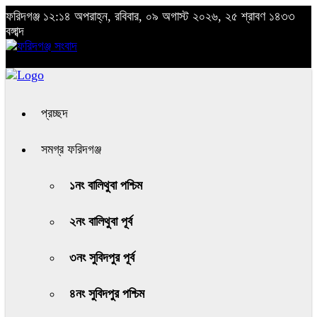
ফরিদগঞ্জ
১২:১৪ অপরাহ্ন, রবিবার, ০৯ অগাস্ট ২০২৬, ২৫ শ্রাবণ ১৪৩৩
বঙ্গাব্দ
প্রচ্ছদ
সমগ্র ফরিদগঞ্জ
১নং বালিথুবা পশ্চিম
২নং বালিথুবা পূর্ব
৩নং সুবিদপুর পূর্ব
৪নং সুবিদপুর পশ্চিম