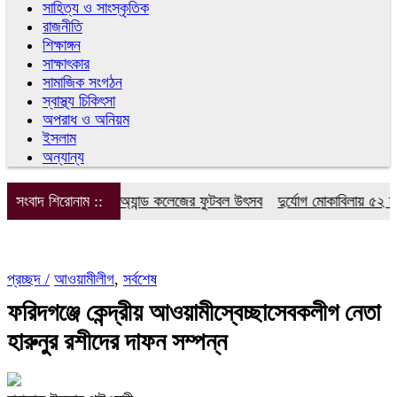
সাহিত্য ও সাংস্কৃতিক
রাজনীতি
শিক্ষাঙ্গন
সাক্ষাৎকার
সামাজিক সংগঠন
স্বাস্থ্য চিকিৎসা
অপরাধ ও অনিয়ম
ইসলাম
অন্যান্য
. আইডিয়াল স্কুল অ্যান্ড কলেজের ফুটবল উৎসব
সংবাদ শিরোনাম ::
দুর্যোগ মোকাবিলায় ৫২ স্কাউ
প্রচ্ছদ /
আওয়ামীলীগ
,
সর্বশেষ
ফরিদগঞ্জে কেন্দ্রীয় আওয়ামীস্বেচ্ছাসেবকলীগ নেতা
হারুনুর রশীদের দাফন সম্পন্ন