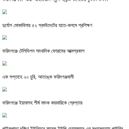
দুর্যোগ মোকাবিলায় ৫২ স্কাউদেটের হাতে-কলমে প্রশিক্ষণ
ফরিদগঞ্জে টেলিভিশন সাংবাদিক ফোরামের আত্মপ্রকাশ
এক সপ্তাহে ২০ চুরি, আতঙ্কে ফরিদগঞ্জবাসী
ফরিদগঞ্জে ইয়াবাসহ শীর্ষ মাদক কারবারিকে গ্রেপ্তার
পাইকপাড়া দক্ষিণ ইউনিয়নে সাবেক ইউপি চেয়ারম্যান এর মধ্যস্থতায় পাউবির