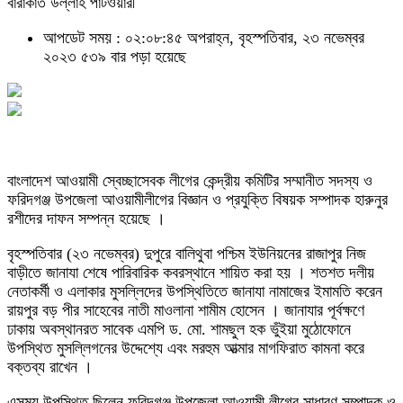
বারাকাত উল্লাহ পাটওয়ারী
আপডেট সময় : ০২:০৮:৪৫ অপরাহ্ন, বৃহস্পতিবার, ২৩ নভেম্বর
২০২৩
৫৩৯ বার পড়া হয়েছে
বাংলাদেশ আওয়ামী স্বেচ্ছাসেবক লীগের কেন্দ্রীয় কমিটির সম্মানীত সদস্য ও
ফরিদগঞ্জ উপজেলা আওয়ামীলীগের বিজ্ঞান ও প্রযুক্তি বিষয়ক সম্পাদক হারুনুর
রশীদের দাফন সম্পন্ন হয়েছে ।
বৃহস্পতিবার (২৩ নভেম্বর) দুপুরে বালিথুবা পশ্চিম ইউনিয়নের রাজাপুর নিজ
বাড়ীতে জানাযা শেষে পারিবারিক কবরস্থানে শায়িত করা হয় । শতশত দলীয়
নেতাকর্মী ও এলাকার মুসল্লিদের উপস্থিতিতে জানাযা নামাজের ইমামতি করেন
রায়পুর বড় পীর সাহেবের নাতী মাওলানা শামীম হোসেন । জানাযার পূর্বক্ষণে
ঢাকায় অবস্থানরত সাবেক এমপি ড. মো. শামছুল হক ভুঁইয়া মুঠোফোনে
উপস্থিত মুসল্লিগনের উদ্দেশ্যে এবং মরহুম আত্মার মাগফিরাত কামনা করে
বক্তব্য রাখেন ।
এসময় উপস্থিত ছিলেন ফরিদগঞ্জ উপজেলা আওয়ামী লীগের সাধারণ সম্পাদক ও