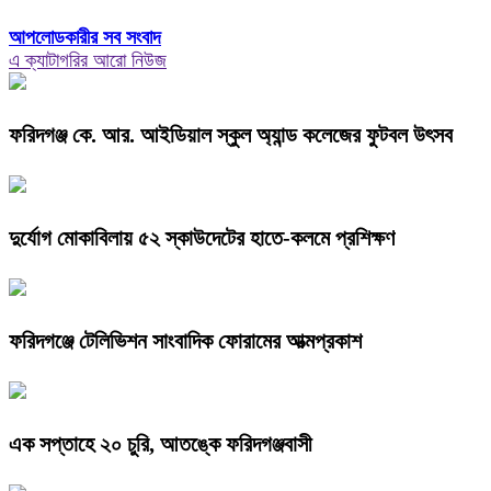
আপলোডকারীর সব সংবাদ
এ ক্যাটাগরির আরো নিউজ
ফরিদগঞ্জ কে. আর. আইডিয়াল স্কুল অ্যান্ড কলেজের ফুটবল উৎসব
দুর্যোগ মোকাবিলায় ৫২ স্কাউদেটের হাতে-কলমে প্রশিক্ষণ
ফরিদগঞ্জে টেলিভিশন সাংবাদিক ফোরামের আত্মপ্রকাশ
এক সপ্তাহে ২০ চুরি, আতঙ্কে ফরিদগঞ্জবাসী