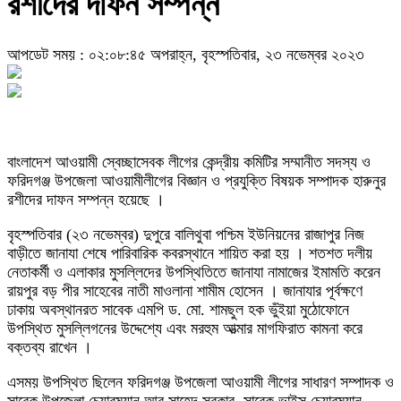
রশীদের দাফন সম্পন্ন
আপডেট সময় : ০২:০৮:৪৫ অপরাহ্ন, বৃহস্পতিবার, ২৩ নভেম্বর ২০২৩
বাংলাদেশ আওয়ামী স্বেচ্ছাসেবক লীগের কেন্দ্রীয় কমিটির সম্মানীত সদস্য ও
ফরিদগঞ্জ উপজেলা আওয়ামীলীগের বিজ্ঞান ও প্রযুক্তি বিষয়ক সম্পাদক হারুনুর
রশীদের দাফন সম্পন্ন হয়েছে ।
বৃহস্পতিবার (২৩ নভেম্বর) দুপুরে বালিথুবা পশ্চিম ইউনিয়নের রাজাপুর নিজ
বাড়ীতে জানাযা শেষে পারিবারিক কবরস্থানে শায়িত করা হয় । শতশত দলীয়
নেতাকর্মী ও এলাকার মুসল্লিদের উপস্থিতিতে জানাযা নামাজের ইমামতি করেন
রায়পুর বড় পীর সাহেবের নাতী মাওলানা শামীম হোসেন । জানাযার পূর্বক্ষণে
ঢাকায় অবস্থানরত সাবেক এমপি ড. মো. শামছুল হক ভুঁইয়া মুঠোফোনে
উপস্থিত মুসল্লিগনের উদ্দেশ্যে এবং মরহুম আত্মার মাগফিরাত কামনা করে
বক্তব্য রাখেন ।
এসময় উপস্থিত ছিলেন ফরিদগঞ্জ উপজেলা আওয়ামী লীগের সাধারণ সম্পাদক ও
সাবেক উপজেলা চেয়ারম্যান আবু সাহেদ সরকার, সাবেক ভাইস চেয়ারম্যান