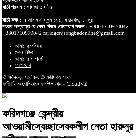
প্রকাশক :
শামীম হাসান
বার্তা প্রধান :
খাদিজা তাসনীম
বার্তা কক্ষ :
এ আর হাই স্কুল রোড, ফরিদগঞ্জ, চাঁদপুর।
সংবাদ সংক্রান্ত যে কোন বিষয়ে যোগাযোগ করুন :
+8801610970042
+8801710970042 faridgonjsongbadonline@gmail.com
আমাদের পরিবার
গুগল নিউজ
আমাদের সম্পর্কে
যোগাযোগ
© সর্বস্বত্ব সংরক্ষিত © ফরিদগঞ্জ সংবাদ
কারিগরি সহযোগিতায়ঃ
ক্লাউড ভাই - CloudVai
ফরিদগঞ্জে কেন্দ্রীয়
আওয়ামীস্বেচ্ছাসেবকলীগ নেতা হারুনুর