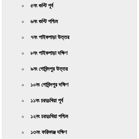
৫নং গুপ্টি পূর্ব
৬নং গুপ্টি পশ্চিম
৭নং পাইকপাড়া উত্তর
৮নং পাইকপাড়া দক্ষিণ
৯নং গোবিন্দপুর উত্তর
১০নং গোবিন্দপুর দক্ষিণ
১১নং চরদুঃখিয়া পূর্ব
১২নং চরদুঃখিয়া পশ্চিম
১৩নং ফরিদ্গঞ্জ দক্ষিণ