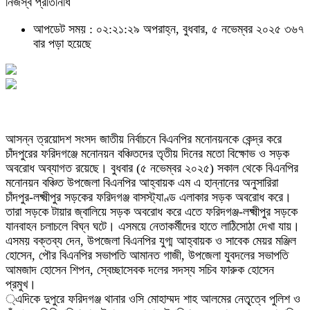
নিজস্ব প্রতিনিধি
আপডেট সময় : ০২:২১:২৯ অপরাহ্ন, বুধবার, ৫ নভেম্বর ২০২৫
৩৬৭
বার পড়া হয়েছে
আসন্ন ত্রয়োদশ সংসদ জাতীয় নির্বাচনে বিএনপির মনোনয়নকে কেন্দ্র করে
চাঁদপুরের ফরিদগঞ্জে মনোনয়ন বঞ্চিতদের তৃতীয় দিনের মতো বিক্ষোভ ও সড়ক
অবরোধ অব্যাগত রয়েছে। বুধবার (৫ নভেম্বর ২০২৫) সকাল থেকে বিএনপির
মনোনয়ন বঞ্চিত উপজেলা বিএনপির আহ্বায়ক এম এ হান্নানের অনুসারিরা
চাঁদপুর-লক্ষ্মীপুর সড়কের ফরিদগঞ্জ বাসস্ট্যাণ্ড এলাকার সড়ক অবরোধ করে।
তারা সড়কে টায়ার জ্বালিয়ে সড়ক অবরোধ করে এতে ফরিদগঞ্জ-লক্ষ্মীপুর সড়কে
যানবাহন চলাচলে বিঘ্ন ঘটে। এসময়ে নেতাকর্মীদের হাতে লাঠিসোঠা দেখা যায়।
এসময় বক্তব্য দেন, উপজেলা বিএনপির যুগ্ম আহ্বায়ক ও সাবেক মেয়র মঞ্জিল
হোসেন, পৌর বিএনপির সভাপতি আমানত গাজী, উপজেলা যুবদলের সভাপতি
আমজাদ হোসেন শিপন, স্বেচ্ছাসেবক দলের সদস্য সচিব ফারুক হোসেন
প্রমুখ।
্এদিকে দুপুরে ফরিদগঞ্জ থানার ওসি মোহাম্মদ শাহ আলমের নেতৃৃত্বে পুলিশ ও