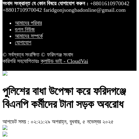
সংবাদ সংক্রান্ত যে কোন বিষয়ে যোগাযোগ করুন :
+8801610970042
+8801710970042 faridgonjsongbadonline@gmail.com
আমাদের পরিবার
গুগল নিউজ
আমাদের সম্পর্কে
যোগাযোগ
© সর্বস্বত্ব সংরক্ষিত © ফরিদগঞ্জ সংবাদ
কারিগরি সহযোগিতায়ঃ
ক্লাউড ভাই - CloudVai
পুলিশের বাধা উপেক্ষা করে ফরিদগঞ্জে
বিএনপি কর্মীদের টানা সড়ক অবরোধ
আপডেট সময় : ০২:২১:২৯ অপরাহ্ন, বুধবার, ৫ নভেম্বর ২০২৫