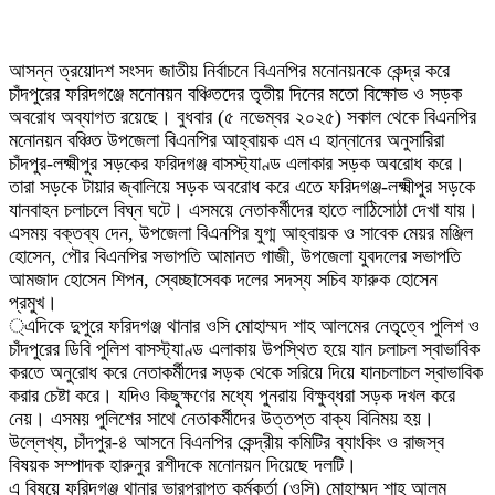
আসন্ন ত্রয়োদশ সংসদ জাতীয় নির্বাচনে বিএনপির মনোনয়নকে কেন্দ্র করে
চাঁদপুরের ফরিদগঞ্জে মনোনয়ন বঞ্চিতদের তৃতীয় দিনের মতো বিক্ষোভ ও সড়ক
অবরোধ অব্যাগত রয়েছে। বুধবার (৫ নভেম্বর ২০২৫) সকাল থেকে বিএনপির
মনোনয়ন বঞ্চিত উপজেলা বিএনপির আহ্বায়ক এম এ হান্নানের অনুসারিরা
চাঁদপুর-লক্ষ্মীপুর সড়কের ফরিদগঞ্জ বাসস্ট্যাণ্ড এলাকার সড়ক অবরোধ করে।
তারা সড়কে টায়ার জ্বালিয়ে সড়ক অবরোধ করে এতে ফরিদগঞ্জ-লক্ষ্মীপুর সড়কে
যানবাহন চলাচলে বিঘ্ন ঘটে। এসময়ে নেতাকর্মীদের হাতে লাঠিসোঠা দেখা যায়।
এসময় বক্তব্য দেন, উপজেলা বিএনপির যুগ্ম আহ্বায়ক ও সাবেক মেয়র মঞ্জিল
হোসেন, পৌর বিএনপির সভাপতি আমানত গাজী, উপজেলা যুবদলের সভাপতি
আমজাদ হোসেন শিপন, স্বেচ্ছাসেবক দলের সদস্য সচিব ফারুক হোসেন
প্রমুখ।
্এদিকে দুপুরে ফরিদগঞ্জ থানার ওসি মোহাম্মদ শাহ আলমের নেতৃৃত্বে পুলিশ ও
চাঁদপুরের ডিবি পুলিশ বাসস্ট্যাণ্ড এলাকায় উপস্থিত হয়ে যান চলাচল স্বাভাবিক
করতে অনুরোধ করে নেতাকর্মীদের সড়ক থেকে সরিয়ে দিয়ে যানচলাচল স্বাভাবিক
করার চেষ্টা করে। যদিও কিছুক্ষণের মধ্যে পুনরায় বিক্ষুব্ধরা সড়ক দখল করে
নেয়। এসময় পুলিশের সাথে নেতাকর্মীদের উত্তপ্ত বাক্য বিনিময় হয়।
উল্লেখ্য, চাঁদপুর-৪ আসনে বিএনপির কেন্দ্রীয় কমিটির ব্যাংকিং ও রাজস্ব
বিষয়ক সম্পাদক হারুনুর রশীদকে মনোনয়ন দিয়েছে দলটি।
এ বিষয়ে ফরিদগঞ্জ থানার ভারপ্রাপ্ত কর্মকর্তা (ওসি) মোহাম্মদ শাহ আলম