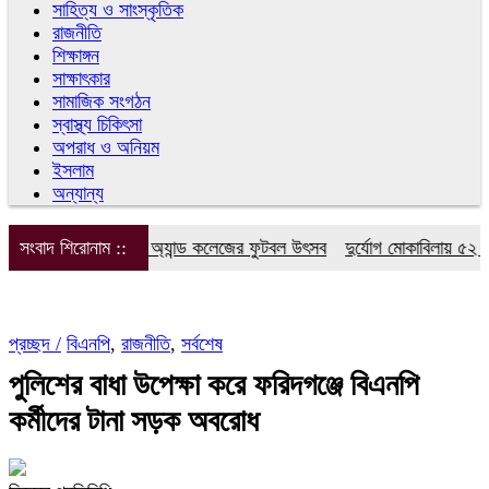
সাহিত্য ও সাংস্কৃতিক
রাজনীতি
শিক্ষাঙ্গন
সাক্ষাৎকার
সামাজিক সংগঠন
স্বাস্থ্য চিকিৎসা
অপরাধ ও অনিয়ম
ইসলাম
অন্যান্য
র. আইডিয়াল স্কুল অ্যান্ড কলেজের ফুটবল উৎসব
সংবাদ শিরোনাম ::
দুর্যোগ মোকাবিলায় ৫২ স্কাউ
প্রচ্ছদ /
বিএনপি
,
রাজনীতি
,
সর্বশেষ
পুলিশের বাধা উপেক্ষা করে ফরিদগঞ্জে বিএনপি
কর্মীদের টানা সড়ক অবরোধ