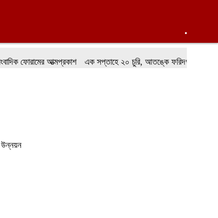
ফোরামের আত্মপ্রকাশ
এক সপ্তাহে ২০ চুরি, আতঙ্কে ফরিদগঞ্জবাসী
ফরিদগঞ্জে
ক উন্নয়ন