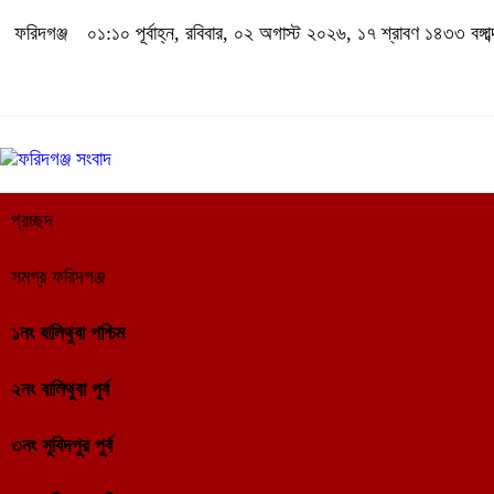
ফরিদগঞ্জ
০১:১০ পূর্বাহ্ন, রবিবার, ০২ অগাস্ট ২০২৬, ১৭ শ্রাবণ ১৪৩৩ বঙ্গাব্
প্রচ্ছদ
সমগ্র ফরিদগঞ্জ
১নং বালিথুবা পশ্চিম
২নং বালিথুবা পূর্ব
৩নং সুবিদপুর পূর্ব