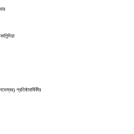
থার
ালিন্দিয়া
েম্বর) প্রতিষ্ঠাবার্ষিকীর