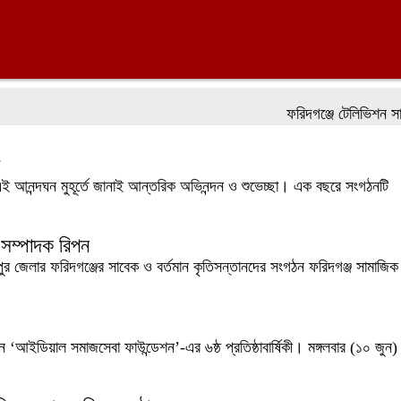
ফরিদগঞ্জে টেলিভিশন সাংবাদিক 
র এই আনন্দঘন মুহূর্তে জানাই আন্তরিক অভিনন্দন ও শুভেচ্ছা। এক বছরে সংগঠনটি
 সম্পাদক রিপন
পুর জেলার ফরিদগঞ্জের সাবেক ও বর্তমান কৃতিসন্তানদের সংগঠন ফরিদগঞ্জ সামাজি
ন ‘আইডিয়াল সমাজসেবা ফাউন্ডেশন’-এর ৬ষ্ঠ প্রতিষ্ঠাবার্ষিকী। মঙ্গলবার (১০ জুন)