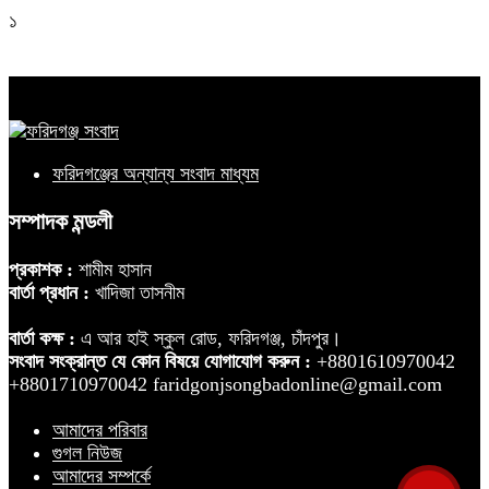
১
ফরিদগঞ্জের অন্যান্য সংবাদ মাধ্যম
সম্পাদক মন্ডলী
প্রকাশক :
শামীম হাসান
বার্তা প্রধান :
খাদিজা তাসনীম
বার্তা কক্ষ :
এ আর হাই স্কুল রোড, ফরিদগঞ্জ, চাঁদপুর।
সংবাদ সংক্রান্ত যে কোন বিষয়ে যোগাযোগ করুন :
+8801610970042
+8801710970042 faridgonjsongbadonline@gmail.com
আমাদের পরিবার
গুগল নিউজ
আমাদের সম্পর্কে