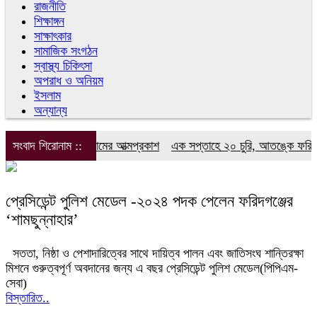
রাজনীতি
শিক্ষাঙ্গন
সাক্ষাৎকার
সামাজিক সংগঠন
স্বাস্থ্য চিকিৎসা
অপরাধ ও অনিয়ম
ইসলাম
অন্যান্য
লিভিশন সাংবাদিক ফোরামের আত্মপ্রকাশ
সংবাদ শিরোনাম ::
এক সপ্তাহে ২০ চুরি, আতঙ্কে ফরিদগঞ্জ
প্রেসিডেন্ট পুলিশ মেডেল -২০২৪ পদক পেলেন ফরিদগঞ্জের
‘শামছুন্নাহার’
সততা, নিষ্ঠা ও পেশাদারিত্বের সাথে দায়িত্ব পালন এবং জাতিসংঘ শান্তিরক্ষা
মিশনে গুরুত্বপূর্ণ অবদানের জন্য এ বছর প্রেসিডেন্ট পুলিশ মেডেল(পিপিএম-
সেবা)
বিস্তারিত..