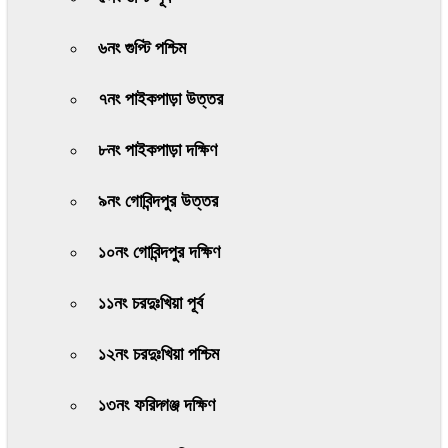
৬নং গুপ্টি পশ্চিম
৭নং পাইকপাড়া উত্তর
৮নং পাইকপাড়া দক্ষিণ
৯নং গোবিন্দপুর উত্তর
১০নং গোবিন্দপুর দক্ষিণ
১১নং চরদুঃখিয়া পূর্ব
১২নং চরদুঃখিয়া পশ্চিম
১৩নং ফরিদ্গঞ্জ দক্ষিণ