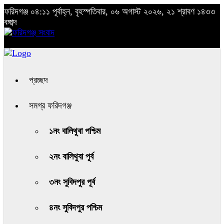
ফরিদগঞ্জ
০৪:১১ পূর্বাহ্ন, বৃহস্পতিবার, ০৬ অগাস্ট ২০২৬, ২১ শ্রাবণ ১৪৩৩
বঙ্গাব্দ
প্রচ্ছদ
সমগ্র ফরিদগঞ্জ
১নং বালিথুবা পশ্চিম
২নং বালিথুবা পূর্ব
৩নং সুবিদপুর পূর্ব
৪নং সুবিদপুর পশ্চিম