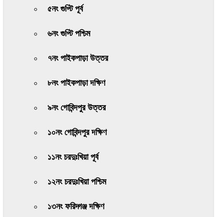
৫নং গুপ্টি পূর্ব
৬নং গুপ্টি পশ্চিম
৭নং পাইকপাড়া উত্তর
৮নং পাইকপাড়া দক্ষিণ
৯নং গোবিন্দপুর উত্তর
১০নং গোবিন্দপুর দক্ষিণ
১১নং চরদুঃখিয়া পূর্ব
১২নং চরদুঃখিয়া পশ্চিম
১৩নং ফরিদ্গঞ্জ দক্ষিণ