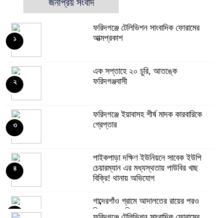
জনপ্রিয় সংবাদ
ফরিদগঞ্জে টেলিভিশন সাংবাদিক ফোরামের
আত্মপ্রকাশ
১
এক সপ্তাহে ২০ চুরি, আতঙ্কে
ফরিদগঞ্জবাসী
২
ফরিদগঞ্জে ইয়াবাসহ শীর্ষ মাদক কারবারিকে
গ্রেপ্তার
৩
পাইকপাড়া দক্ষিণ ইউনিয়নে সাবেক ইউপি
চেয়ারম্যান এর মধ্যস্থতায় পাউবির খাছ
৪
বিক্রি! থানায় অভিযোগ
গাব্দেরগাঁও গ্রামে আদালতের রায়ের পরও
মিলছে না জমির দখল
৫
ফরিদগঞ্জে টেলিভিশন সাংবাদিক ফোরামের