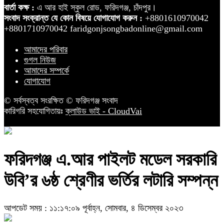
বার্তা কক্ষ :
এ আর হাই স্কুল রোড, ফরিদগঞ্জ, চাঁদপুর।
সংবাদ সংক্রান্ত যে কোন বিষয়ে যোগাযোগ করুন :
+8801610970042
+8801710970042 faridgonjsongbadonline@gmail.com
আমাদের পরিবার
গুগল নিউজ
আমাদের সম্পর্কে
যোগাযোগ
© সর্বস্বত্ব সংরক্ষিত © ফরিদগঞ্জ সংবাদ
কারিগরি সহযোগিতায়ঃ
ক্লাউড ভাই - CloudVai
ফরিদগঞ্জ এ.আর পাইলট মডেল সরকারি
উবি’র ৬ষ্ঠ শ্রেণীর ভর্তির লটারি সম্পন্ন
আপডেট সময় : ১১:১৭:০৯ পূর্বাহ্ন, সোমবার, ৪ ডিসেম্বর ২০২৩