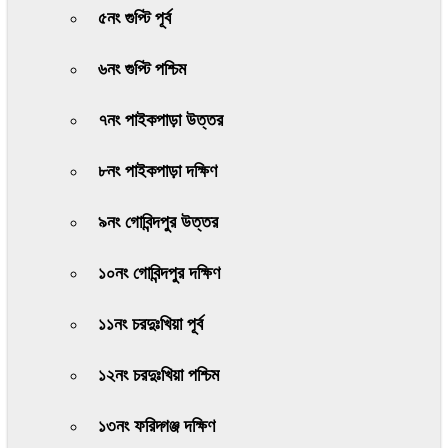
৫নং গুপ্টি পূর্ব
৬নং গুপ্টি পশ্চিম
৭নং পাইকপাড়া উত্তর
৮নং পাইকপাড়া দক্ষিণ
৯নং গোবিন্দপুর উত্তর
১০নং গোবিন্দপুর দক্ষিণ
১১নং চরদুঃখিয়া পূর্ব
১২নং চরদুঃখিয়া পশ্চিম
১৩নং ফরিদ্গঞ্জ দক্ষিণ