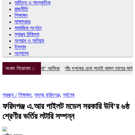
সাহিত্য ও সাংস্কৃতিক
রাজনীতি
শিক্ষাঙ্গন
সাক্ষাৎকার
সামাজিক সংগঠন
স্বাস্থ্য চিকিৎসা
অপরাধ ও অনিয়ম
ইসলাম
অন্যান্য
 স্বামীর কাছে ‘অচেনা’ আফিয়া
সংবাদ শিরোনাম ::
পাঁচ দশকের চেনা পথেই থামল তাহের মাস্টারের
প্রচ্ছদ /
শিক্ষাঙ্গন
,
সমগ্র ফরিদগঞ্জ
,
সর্বশেষ
ফরিদগঞ্জ এ.আর পাইলট মডেল সরকারি উবি’র ৬ষ্ঠ
শ্রেণীর ভর্তির লটারি সম্পন্ন