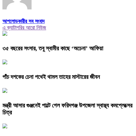
আপলোডকারীর সব সংবাদ
এ ক্যাটাগরির আরো নিউজ
৩৫ বছরের সংসার, তবু স্বামীর কাছে ‘অচেনা’ আফিয়া
পাঁচ দশকের চেনা পথেই থামল তাহের মাস্টারের জীবন
মন্ত্রী আসার গুঞ্জনেই পাল্টে গেল ফরিদগঞ্জ উপজেলা স্বাস্থ্য কমপ্লেক্সের
চিত্র