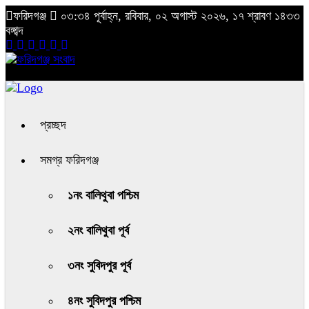
ফরিদগঞ্জ
০৩:৩৪ পূর্বাহ্ন, রবিবার, ০২ অগাস্ট ২০২৬, ১৭ শ্রাবণ ১৪৩৩
বঙ্গাব্দ
প্রচ্ছদ
সমগ্র ফরিদগঞ্জ
১নং বালিথুবা পশ্চিম
২নং বালিথুবা পূর্ব
৩নং সুবিদপুর পূর্ব
৪নং সুবিদপুর পশ্চিম