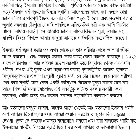
কালিমা পড়ে ইসলাম ধর্ম গ্রহণ করেছি। পূর্ণরায় কোন আলেমের কাছে কালিমা
পড়ে ইসলাম ধর্ম গ্রহণের বিষয়ে স্থানীয় আলেমদের কাছে কথা বললে তারা
জানান নিজের পরিপূর্ণ ইচ্ছায় একবার কালিমা পড়লেই হবে এবং সবশেষ গত ৫
জুলাই মঙ্গলবার চাঁদপুরে নোটারি পাবলিকে এফিডেভিট করি এবং আমি নিয়মিত
নামাজ আদায় করছি। সে আরোও জানান আমার বিভিন্ন সুরা, নামাজ সহ
যাবতীয় বিষয়ে শিখতে আমার বন্ধুরা আমাকে সার্বক্ষনিক সহযোগিতা করছে।
ইসলাম ধর্ম গ্রহণ করার পর এখন থেকে সে তার পরিবার থেকে আলাদা জীবন
যাপন করছেন। মোঃ আবদুর রহমান সবার কাছে দোয়া প্রার্থনা করেছেন। ২০২১
সালে ফরিদগঞ্জ এ আর পাইলট মডেল সরকারি উচ্চ বিদ্যালয় থেকে এসএসসি
পরীক্ষা দেওয়া এই যুবক এখন পড়াশোনা করছে গৃদকালিন্দিয়া হাজেরা হাসমত
বিশ্ববিদ্যালয়ের একাদশ শ্রেণী প্রথম বর্ষে, সে চায় নিজের এইচএসসি পরীক্ষা
শেষ করে স্থায়ী ভাবে কোন একটি কর্মস্থলে নিজেকে যুক্ত করতে তবে তার
আগে শিক্ষা জীবনের চ্যালেঞ্জিং এই সনয়টুকু কাটাতে দরকার স্থায়ী কোন
ব্যবস্থা, যেটির জন্য আঃ রহমান সকলের সহযোগিতা প্রত্যাশা করছেন।
আঃ রহমানের বন্ধুরা জানান, অনেক আগে থেকেই আঃ রহমানের ইসলাম প্রতি
বেশ আগ্রহ ছিলো প্রায় সময় আমরা খেয়াল করতাম ও জুমার দিন হুজুরের
দেওয়া খুতবা সে মাইকে একান্ত মনোযোগে শুনতো এবং তার নামাজের প্রতি সহ
ইসলামের যাবতীয় বিষয়ের প্রতি ছিলো ওর বেশ আগ্রহ ও ভালোবাসা ছিলো।