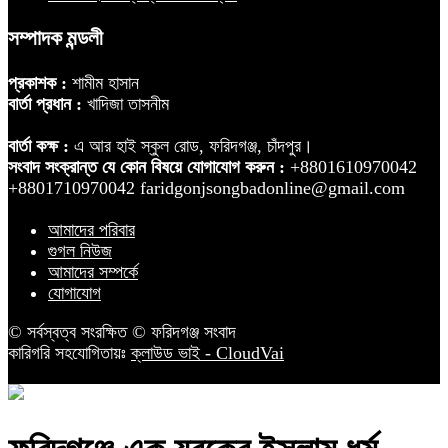
সম্পাদক মন্ডলী
প্রকাশক :
শামীম হাসান
বার্তা প্রধান :
খাদিজা তাসনীম
বার্তা কক্ষ :
এ আর হাই স্কুল রোড, ফরিদগঞ্জ, চাঁদপুর।
সংবাদ সংক্রান্ত যে কোন বিষয়ে যোগাযোগ করুন :
+8801610970042
+8801710970042 faridgonjsongbadonline@gmail.com
আমাদের পরিবার
গুগল নিউজ
আমাদের সম্পর্কে
যোগাযোগ
© সর্বস্বত্ব সংরক্ষিত © ফরিদগঞ্জ সংবাদ
কারিগরি সহযোগিতায়ঃ
ক্লাউড ভাই - CloudVai