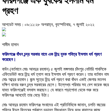
ফরিদগঞ্জে এক যুবকের ইসলাম ধর্ম
গ্রহণ
আপডেট সময় : ০৯:১১:২৮ অপরাহ্ন, বৃহস্পতিবার, ৭ জুলাই ২০২২
শামীম হাসান
ফরিদগঞ্জে বাঁধন চন্দ্র সরকার নামে এক হিন্দু যুবক পবিত্র ইসলাম ধর্ম গ্রহণ
করেছেন।
বাধঁন (বর্তমানে মোঃ আবদুর রহমান) ৫ জুলাই মঙ্গলবার চাঁদপুর নোটারি পাবলিকে
এফিডেভিট করে হিন্দু ধর্ম ত্যাগ করে ইসলাম ধর্ম গ্রহণ করেন। তার বর্তমান নাম
মোঃ আব্দুর রহমান। জন্ম সূত্রে হিন্দু ধর্ম গ্রহণ করা বাঁধন একই জেলার মতলব
দক্ষিণ থানার বরুন চন্দ্ৰ সরকারের ছেলে। উল্লেখ্য পরিবার সহ বেশ কয়েক বছর
যাবত ফরিদগঞ্জেই বসবাস করছেন। যে কারনে পড়াশোনা থেকে শুরু করে
ফরিদগঞ্জ আবহেই তার বেড়ে উঠা।
মোঃ আবদুর রহমান ফরিদগঞ্জ সংবাদের এই প্রতিনিধিকে জানান, চলতি বছরের
পবিত্র ঈদুল ফিতরের পূর্বরাতে চূড়ান্ত সিদ্ধান্ত নিয়ে বন্ধু রাহাতের কাছে