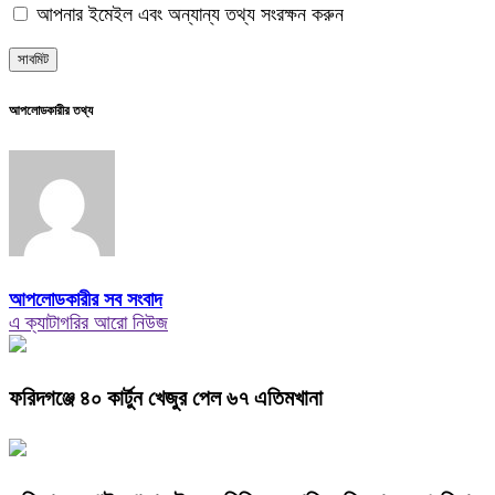
আপনার ইমেইল এবং অন্যান্য তথ্য সংরক্ষন করুন
আপলোডকারীর তথ্য
আপলোডকারীর সব সংবাদ
এ ক্যাটাগরির আরো নিউজ
ফরিদগঞ্জে ৪০ কার্টুন খেজুর পেল ৬৭ এতিমখানা