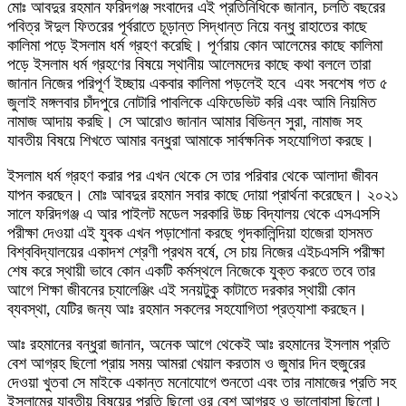
মোঃ আবদুর রহমান ফরিদগঞ্জ সংবাদের এই প্রতিনিধিকে জানান, চলতি বছরের
পবিত্র ঈদুল ফিতরের পূর্বরাতে চূড়ান্ত সিদ্ধান্ত নিয়ে বন্ধু রাহাতের কাছে
কালিমা পড়ে ইসলাম ধর্ম গ্রহণ করেছি। পূর্ণরায় কোন আলেমের কাছে কালিমা
পড়ে ইসলাম ধর্ম গ্রহণের বিষয়ে স্থানীয় আলেমদের কাছে কথা বললে তারা
জানান নিজের পরিপূর্ণ ইচ্ছায় একবার কালিমা পড়লেই হবে এবং সবশেষ গত ৫
জুলাই মঙ্গলবার চাঁদপুরে নোটারি পাবলিকে এফিডেভিট করি এবং আমি নিয়মিত
নামাজ আদায় করছি। সে আরোও জানান আমার বিভিন্ন সুরা, নামাজ সহ
যাবতীয় বিষয়ে শিখতে আমার বন্ধুরা আমাকে সার্বক্ষনিক সহযোগিতা করছে।
ইসলাম ধর্ম গ্রহণ করার পর এখন থেকে সে তার পরিবার থেকে আলাদা জীবন
যাপন করছেন। মোঃ আবদুর রহমান সবার কাছে দোয়া প্রার্থনা করেছেন। ২০২১
সালে ফরিদগঞ্জ এ আর পাইলট মডেল সরকারি উচ্চ বিদ্যালয় থেকে এসএসসি
পরীক্ষা দেওয়া এই যুবক এখন পড়াশোনা করছে গৃদকালিন্দিয়া হাজেরা হাসমত
বিশ্ববিদ্যালয়ের একাদশ শ্রেণী প্রথম বর্ষে, সে চায় নিজের এইচএসসি পরীক্ষা
শেষ করে স্থায়ী ভাবে কোন একটি কর্মস্থলে নিজেকে যুক্ত করতে তবে তার
আগে শিক্ষা জীবনের চ্যালেঞ্জিং এই সনয়টুকু কাটাতে দরকার স্থায়ী কোন
ব্যবস্থা, যেটির জন্য আঃ রহমান সকলের সহযোগিতা প্রত্যাশা করছেন।
আঃ রহমানের বন্ধুরা জানান, অনেক আগে থেকেই আঃ রহমানের ইসলাম প্রতি
বেশ আগ্রহ ছিলো প্রায় সময় আমরা খেয়াল করতাম ও জুমার দিন হুজুরের
দেওয়া খুতবা সে মাইকে একান্ত মনোযোগে শুনতো এবং তার নামাজের প্রতি সহ
ইসলামের যাবতীয় বিষয়ের প্রতি ছিলো ওর বেশ আগ্রহ ও ভালোবাসা ছিলো।