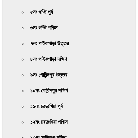
৫নং গুপ্টি পূর্ব
৬নং গুপ্টি পশ্চিম
৭নং পাইকপাড়া উত্তর
৮নং পাইকপাড়া দক্ষিণ
৯নং গোবিন্দপুর উত্তর
১০নং গোবিন্দপুর দক্ষিণ
১১নং চরদুঃখিয়া পূর্ব
১২নং চরদুঃখিয়া পশ্চিম
১৩নং ফরিদ্গঞ্জ দক্ষিণ